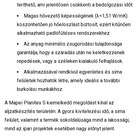
teríthető, ami jelentősen csökkenti a bedolgozási időt.
Magas hővezető képességének (λ=1,51 W/mK)
köszönhetően jó hőeloszlást biztosít, ezért kitűnően
alkalmazható padlófűtéses rendszerekhez.
Az anyag minimális zsugorodási tulajdonsága
garantálja, hogy a száradás után ne keletkezzenek
repedések, vagy a széleken kialakuló felhajlások.
Alkalmazásával rendkívül egyenletes és sima
felületek hozhatók létre, amely ideális a további
burkolási munkákhoz.
A Mapei Planitex S kiemelkedő megoldást kínál az
aljzatkészítés területén. A gyors kivitelezési idő, a sima
felület, valamint a termék sokoldalúsága mind a lakossági,
mind az ipari projektek esetében nagy előnyt jelent.