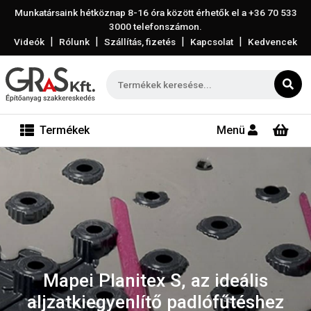
Munkatársaink hétköznap 8-16 óra között érhetők el a
+36 70 533
3000
telefonszámon.
|
|
|
|
Videók
Rólunk
Szállítás, fizetés
Kapcsolat
Kedvencek
Termékek
Menü
Mapei Planitex S, az ideális
aljzatkiegyenlítő padlófűtéshez