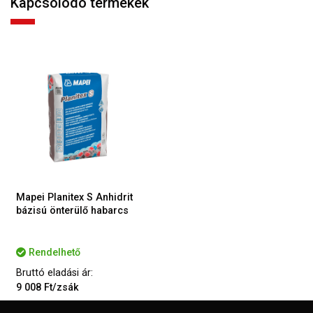
Kapcsolódó termékek
Mapei Planitex S Anhidrit
bázisú önterülő habarcs
Rendelhető
Bruttó eladási ár:
9 008 Ft/zsák