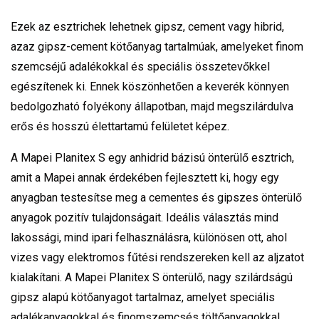
Ezek az esztrichek lehetnek gipsz, cement vagy hibrid,
azaz gipsz-cement kötőanyag tartalmúak, amelyeket finom
szemcséjű adalékokkal és speciális összetevőkkel
egészítenek ki. Ennek köszönhetően a keverék könnyen
bedolgozható folyékony állapotban, majd megszilárdulva
erős és hosszú élettartamú felületet képez.
A Mapei Planitex S egy anhidrid bázisú önterülő esztrich,
amit a Mapei annak érdekében fejlesztett ki, hogy egy
anyagban testesítse meg a cementes és gipszes önterülő
anyagok pozitív tulajdonságait. Ideális választás mind
lakossági, mind ipari felhasználásra, különösen ott, ahol
vizes vagy elektromos fűtési rendszereken kell az aljzatot
kialakítani. A Mapei Planitex S önterülő, nagy szilárdságú
gipsz alapú kötőanyagot tartalmaz, amelyet speciális
adalékanyagokkal és finomszemcsés töltőanyagokkal