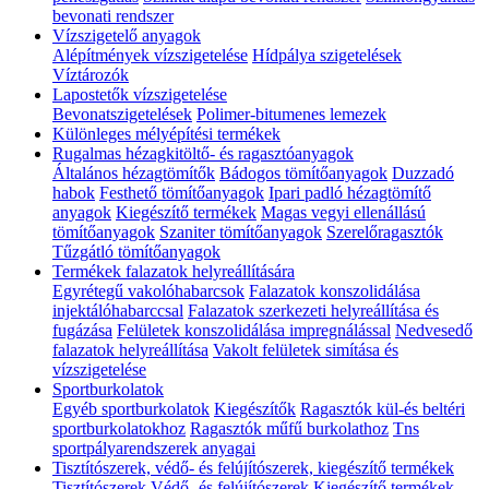
bevonati rendszer
Vízszigetelő anyagok
Alépítmények vízszigetelése
Hídpálya szigetelések
Víztározók
Lapostetők vízszigetelése
Bevonatszigetelések
Polimer-bitumenes lemezek
Különleges mélyépítési termékek
Rugalmas hézagkitöltő- és ragasztóanyagok
Általános hézagtömítők
Bádogos tömítőanyagok
Duzzadó
habok
Festhető tömítőanyagok
Ipari padló hézagtömítő
anyagok
Kiegészítő termékek
Magas vegyi ellenállású
tömítőanyagok
Szaniter tömítőanyagok
Szerelőragasztók
Tűzgátló tömítőanyagok
Termékek falazatok helyreállítására
Egyrétegű vakolóhabarcsok
Falazatok konszolidálása
injektálóhabarccsal
Falazatok szerkezeti helyreállítása és
fugázása
Felületek konszolidálása impregnálással
Nedvesedő
falazatok helyreállítása
Vakolt felületek simítása és
vízszigetelése
Sportburkolatok
Egyéb sportburkolatok
Kiegészítők
Ragasztók kül-és beltéri
sportburkolatokhoz
Ragasztók műfű burkolathoz
Tns
sportpályarendszerek anyagai
Tisztítószerek, védő- és felújítószerek, kiegészítő termékek
Tisztítószerek
Védő- és felújítószerek
Kiegészítő termékek