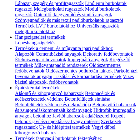
Lábazat, szegély és profilragasztók
Linóleum burkolatok
ragasztói
Melegburkolati ragasztók
Modul burkolatok
ragasztói
Önterülő, kiegyenlítő és simító anyagok
Szőnyegpadlók és más textil padlóburkolatok ragasztói
Termékek LVT burkolatokhoz
Univerzális ragasztók
melegburkolatokhoz
Hangszigetelési termékek
Lépéshangszigetelés
Termékek a cement- és műgyanta ipari padlókhoz
Alapozók
Cementbázisú anyagok
Dekoratív fedőbevonatok
Élelmiszeripari bevonatok
Impregnáló anyagok
Kiegészítő
termékek
Műgyantapadló rendszerek
Oldószermentes
fedőbevonatok
Oldószermentes poliuretán lakkok
Parkolóházi
bevonatok anyagai
Tisztítási és karbantartási termékek
Vizes
bázisú alapozók, fedőbevonatok
Építéskémiai termékek
Aláöntő és kihorgonyzó habarcsok
Betonacélok és
acélszerkezetek védelme
Betonfelületek simítása
Betonfelületek védelme és dekorációja
Betonjavító habarcsok
és zsugorodáskompenzált kötőanyagok
Hidrofób impregnáló
anyagok betonhoz
Javítóhabarcsok adalékszerei
Repedt
betonok javítása injektálással vagy öntéssel
Szerkezeti
ragasztások
Út- és hídépítési termékek
Vegyi dűbel,
kihorgonyzó habarcs
Termékek faanyagú burkolatok fektetéséhez