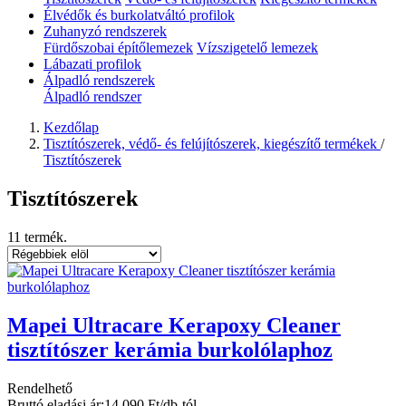
Élvédők és burkolatváltó profilok
Zuhanyzó rendszerek
Fürdőszobai építőlemezek
Vízszigetelő lemezek
Lábazati profilok
Álpadló rendszerek
Álpadló rendszer
Kezdőlap
Tisztítószerek, védő- és felújítószerek, kiegészítő termékek
/
Tisztítószerek
Tisztítószerek
11 termék.
Mapei Ultracare Kerapoxy Cleaner
tisztítószer kerámia burkolólaphoz
Rendelhető
Bruttó eladási ár:
14 090 Ft/db-tól