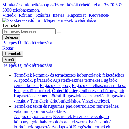
Munkatársaink hétköznap 8-16 óra között érhetők el a
+36 70 533
3000
telefonszámon.
Videók
|
Rólunk
|
Szállítás, fizetés
|
Kapcsolat
|
Kedvencek
Termékek
Belépés
Belépés
Új fiók létrehozása
Kosár
Termékek
Menü
Belépés
Új fiók létrehozása
Termékek kerámia- és természetes kőburkolatok fektetéséhez
Alapozók, párazárók
Aljzatelőkészítés termékei
Fugázók -
cementkötésű
Fugázók - epoxy
Fugázók - felhasználásra kész
Kiegészítő termékek
Önterülő, kiegyenlítő és simító anyagok
Ragasztók - cementkötésű
Ragasztók - diszperziós
Ragasztók
- reaktív
Termékek térkőburkoláshoz
Vízszigetelések
Termékek textil és rugalmas padlóburkolatok fektetéséhez,
valamint sportburkolatokhoz
Alapozók, párazárók
Esztrichek készítésére szolgáló
kötőanyagok, habarcsok és adalékszerek
Fa és laminált
burkolatok ragasztói és alapozói
Kiegészítő termékek