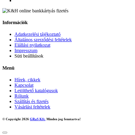
Információk
Adatkezelési tájékoztató
Általános szerződési feltételek
Elállási nyilatkozat
Impresszum
Süti beállítások
Menü
Hírek, cikkek
Kapcsolat
Letölthető katalógusok
Rólunk
Szállítás és fizetés
Vásárlási feltételek
© Copyright 2026
GRaS Kft.
Minden jog fenntartva!