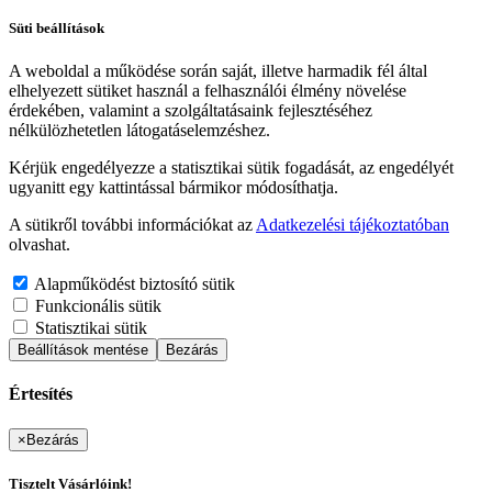
Süti beállítások
A weboldal a működése során saját, illetve harmadik fél által
elhelyezett sütiket használ a felhasználói élmény növelése
érdekében, valamint a szolgáltatásaink fejlesztéséhez
nélkülözhetetlen látogatáselemzéshez.
Kérjük engedélyezze a statisztikai sütik fogadását, az engedélyét
ugyanitt egy kattintással bármikor módosíthatja.
A sütikről további információkat az
Adatkezelési tájékoztatóban
olvashat.
Alapműködést biztosító sütik
Funkcionális sütik
Statisztikai sütik
Beállítások mentése
Bezárás
Értesítés
×
Bezárás
Tisztelt Vásárlóink!