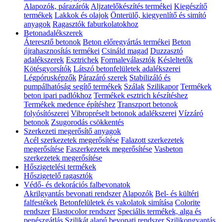
Alapozók, párazárók
Aljzatelőkészítés termékei
Kiegészítő
termékek
Lakkok és olajok
Önterülő, kiegyenlítő és simító
anyagok
Ragasztók faburkolatokhoz
Betonadalékszerek
Áteresztő betonok
Beton előregyártás termékei
Beton
újrahasznosítás termékei
Csináld magad
Duzzasztó
adalékszerek
Esztrichek
Formaleválasztók
Késleltetők
Kötésgyorsítók
Látszó betonfelületek adalékszerei
Légpórusképzők
Párazáró szerek
Stabilizáló és
pumpálhatóság segítő termékek
Szálak
Szilikapor
Termékek
beton ipari padlókhoz
Termékek esztrich készítéshez
Termékek medence építéshez
Transzport betonok
folyósítószerei
Vibropréselt betonok adalékszerei
Vízzáró
betonok
Zsugorodás csökkentés
Szerkezeti megerősítő anyagok
Acél szerkezetek megerősítése
Falazott szerkezetek
megerősítése
Faszerkezetek megerősítése
Vasbeton
szerkezetek megerősítése
Hőszigetelési termékek
Hőszigetelő ragasztók
Védő- és dekorációs falbevonatok
Akrilgyantás bevonati rendszer
Alapozók
Bel- és kültéri
falfestékek
Betonfelületek és vakolatok simítása
Colorite
rendszer
Elastocolor rendszer
Speciális termékek, alga és
penészgátlás
Szilikát alapú bevonati rendszer
Szilikongyantás