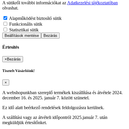
A sütikről további információkat az
Adatkezelési tájékoztatóban
olvashat.
Alapműködést biztosító sütik
Funkcionális sütik
Statisztikai sütik
Beállítások mentése
Bezárás
Értesítés
×
Bezárás
Tisztelt Vásárlóink!
×
A webshopunkban szereplő termékek kiszállítása és átvétele 2024.
december 16. és 2025. január 7. között szünetel.
Ez idő alatt beérkező rendelések feldolgozásra kerülnek.
A szállítási vagy az átvételi időpontról 2025.január 7. után
megküldjük értesítőnket.