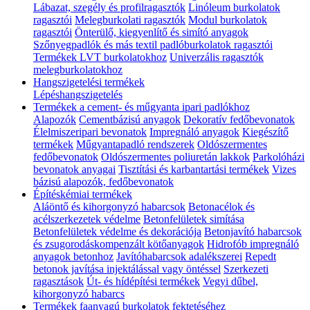
Lábazat, szegély és profilragasztók
Linóleum burkolatok
ragasztói
Melegburkolati ragasztók
Modul burkolatok
ragasztói
Önterülő, kiegyenlítő és simító anyagok
Szőnyegpadlók és más textil padlóburkolatok ragasztói
Termékek LVT burkolatokhoz
Univerzális ragasztók
melegburkolatokhoz
Hangszigetelési termékek
Lépéshangszigetelés
Termékek a cement- és műgyanta ipari padlókhoz
Alapozók
Cementbázisú anyagok
Dekoratív fedőbevonatok
Élelmiszeripari bevonatok
Impregnáló anyagok
Kiegészítő
termékek
Műgyantapadló rendszerek
Oldószermentes
fedőbevonatok
Oldószermentes poliuretán lakkok
Parkolóházi
bevonatok anyagai
Tisztítási és karbantartási termékek
Vizes
bázisú alapozók, fedőbevonatok
Építéskémiai termékek
Aláöntő és kihorgonyzó habarcsok
Betonacélok és
acélszerkezetek védelme
Betonfelületek simítása
Betonfelületek védelme és dekorációja
Betonjavító habarcsok
és zsugorodáskompenzált kötőanyagok
Hidrofób impregnáló
anyagok betonhoz
Javítóhabarcsok adalékszerei
Repedt
betonok javítása injektálással vagy öntéssel
Szerkezeti
ragasztások
Út- és hídépítési termékek
Vegyi dűbel,
kihorgonyzó habarcs
Termékek faanyagú burkolatok fektetéséhez