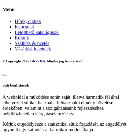
Menü
Hírek, cikkek
Kapcsolat
Letölthető katalógusok
Rólunk
Szállítás és fizetés
Vásárlási feltételek
© Copyright 2026
GRaS Kft.
Minden jog fenntartva!
Süti beállítások
A weboldal a működése során saját, illetve harmadik fél által
elhelyezett sütiket használ a felhasználói élmény növelése
érdekében, valamint a szolgáltatásaink fejlesztéséhez
nélkülözhetetlen látogatáselemzéshez.
Kérjük engedélyezze a statisztikai sütik fogadását, az engedélyét
ugyanitt egy kattintással bármikor módosíthatja.