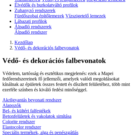
Élvédők és burkolatváltó profilok
Zuhanyzó rendszerek
Fürdőszobai építőlemezek
Vízszigetelő lemezek
Lábazati profilok
Álpadló rendszerek
Álpadló rendszer
Kezdőlap
Védő- és dekorációs falbevonatok
Védő- és dekorációs falbevonatok
Védelem, tartósság és esztétikus megjelenés: ezek a Mapei
fedőrendszereinek fő jellemzői, amelyek valódi megoldásokat
kínálnak az épületek összes festett és díszített felületéhez, több mint
ezerféle színben és kiváló fedési minőséggel.
Akrilgyantás bevonati rendszer
Alapozók
Bel- és kültéri falfestékek
Betonfelületek és vakolatok simítása
Colorite rendszer
Elastocolor rendszer
Speciális termékek, alga és penészgátlás