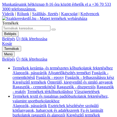
Munkatársaink hétköznap 8-16 óra között érhetők el a
+36 70 533
3000
telefonszámon.
Videók
|
Rólunk
|
Szállítás, fizetés
|
Kapcsolat
|
Kedvencek
Termékek
Belépés
Belépés
Új fiók létrehozása
Kosár
Termékek
Menü
Belépés
Új fiók létrehozása
Termékek kerámia- és természetes kőburkolatok fektetéséhez
Alapozók, párazárók
Aljzatelőkészítés termékei
Fugázók -
cementkötésű
Fugázók - epoxy
Fugázók - felhasználásra kész
Kiegészítő termékek
Önterülő, kiegyenlítő és simító anyagok
Ragasztók - cementkötésű
Ragasztók - diszperziós
Ragasztók
- reaktív
Termékek térkőburkoláshoz
Vízszigetelések
Termékek textil és rugalmas padlóburkolatok fektetéséhez,
valamint sportburkolatokhoz
Alapozók, párazárók
Esztrichek készítésére szolgáló
kötőanyagok, habarcsok és adalékszerek
Fa és laminált
burkolatok ragasztói és alapozói
Kiegészítő termékek