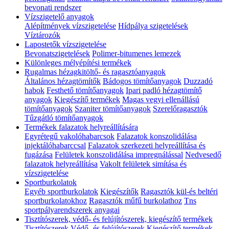
bevonati rendszer
Vízszigetelő anyagok
Alépítmények vízszigetelése
Hídpálya szigetelések
Víztározók
Lapostetők vízszigetelése
Bevonatszigetelések
Polimer-bitumenes lemezek
Különleges mélyépítési termékek
Rugalmas hézagkitöltő- és ragasztóanyagok
Általános hézagtömítők
Bádogos tömítőanyagok
Duzzadó
habok
Festhető tömítőanyagok
Ipari padló hézagtömítő
anyagok
Kiegészítő termékek
Magas vegyi ellenállású
tömítőanyagok
Szaniter tömítőanyagok
Szerelőragasztók
Tűzgátló tömítőanyagok
Termékek falazatok helyreállítására
Egyrétegű vakolóhabarcsok
Falazatok konszolidálása
injektálóhabarccsal
Falazatok szerkezeti helyreállítása és
fugázása
Felületek konszolidálása impregnálással
Nedvesedő
falazatok helyreállítása
Vakolt felületek simítása és
vízszigetelése
Sportburkolatok
Egyéb sportburkolatok
Kiegészítők
Ragasztók kül-és beltéri
sportburkolatokhoz
Ragasztók műfű burkolathoz
Tns
sportpályarendszerek anyagai
Tisztítószerek, védő- és felújítószerek, kiegészítő termékek
Tisztítószerek
Védő- és felújítószerek
Kiegészítő termékek