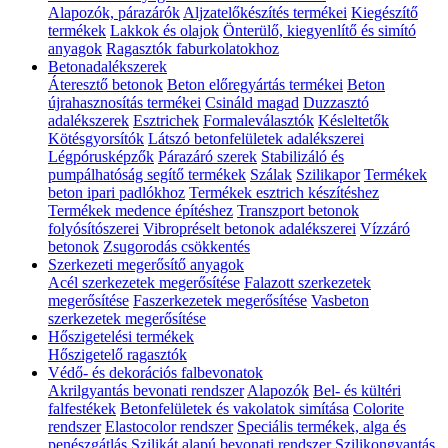
Alapozók, párazárók
Aljzatelőkészítés termékei
Kiegészítő
termékek
Lakkok és olajok
Önterülő, kiegyenlítő és simító
anyagok
Ragasztók faburkolatokhoz
Betonadalékszerek
Áteresztő betonok
Beton előregyártás termékei
Beton
újrahasznosítás termékei
Csináld magad
Duzzasztó
adalékszerek
Esztrichek
Formaleválasztók
Késleltetők
Kötésgyorsítók
Látszó betonfelületek adalékszerei
Légpórusképzők
Párazáró szerek
Stabilizáló és
pumpálhatóság segítő termékek
Szálak
Szilikapor
Termékek
beton ipari padlókhoz
Termékek esztrich készítéshez
Termékek medence építéshez
Transzport betonok
folyósítószerei
Vibropréselt betonok adalékszerei
Vízzáró
betonok
Zsugorodás csökkentés
Szerkezeti megerősítő anyagok
Acél szerkezetek megerősítése
Falazott szerkezetek
megerősítése
Faszerkezetek megerősítése
Vasbeton
szerkezetek megerősítése
Hőszigetelési termékek
Hőszigetelő ragasztók
Védő- és dekorációs falbevonatok
Akrilgyantás bevonati rendszer
Alapozók
Bel- és kültéri
falfestékek
Betonfelületek és vakolatok simítása
Colorite
rendszer
Elastocolor rendszer
Speciális termékek, alga és
penészgátlás
Szilikát alapú bevonati rendszer
Szilikongyantás