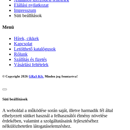
Elállási nyilatkozat
Impresszum
Süti beállítások
Menü
Hírek, cikkek
Kapcsolat
Letölthető katalógusok
Rólunk
Szállítás és fizetés
Vásárlási feltételek
© Copyright 2026
GRaS Kft.
Minden jog fenntartva!
Süti beállítások
A weboldal a működése során saját, illetve harmadik fél által
elhelyezett sütiket használ a felhasználói élmény növelése
érdekében, valamint a szolgáltatásaink fejlesztéséhez
nélkülözhetetlen látogatáselemzéshez.