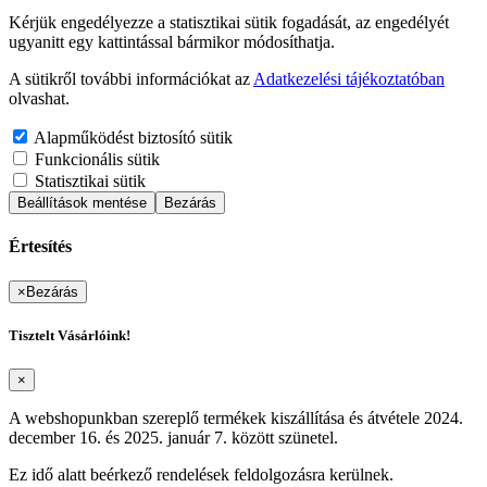
Kérjük engedélyezze a statisztikai sütik fogadását, az engedélyét
ugyanitt egy kattintással bármikor módosíthatja.
A sütikről további információkat az
Adatkezelési tájékoztatóban
olvashat.
Alapműködést biztosító sütik
Funkcionális sütik
Statisztikai sütik
Beállítások mentése
Bezárás
Értesítés
×
Bezárás
Tisztelt Vásárlóink!
×
A webshopunkban szereplő termékek kiszállítása és átvétele 2024.
december 16. és 2025. január 7. között szünetel.
Ez idő alatt beérkező rendelések feldolgozásra kerülnek.