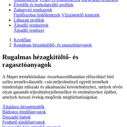
Élvédők és burkolatváltó profilok
Zuhanyzó rendszerek
Fürdőszobai építőlemezek
Vízszigetelő lemezek
Lábazati profilok
Álpadló rendszerek
Álpadló rendszer
Kezdőlap
Rugalmas hézagkitöltő- és ragasztóanyagok
Rugalmas hézagkitöltő- és
ragasztóanyagok
A Mapei termékkínálata: összehasonlíthatatlan előnyökkel bíró
széles termékválaszték: csúcsteljesítményű egyedi termékek
mindenfajta műszaki és alkalmazási követelményhez, melyek révén
olyan garantált teljesítményjellemzőkre és eredményekre építhet,
amelyek hosszú évekig megőrzik megbízhatóságukat.
Általános hézagtömítők
Bádogos tömítőanyagok
Duzzadó habok
Festhető tömítőanyagok