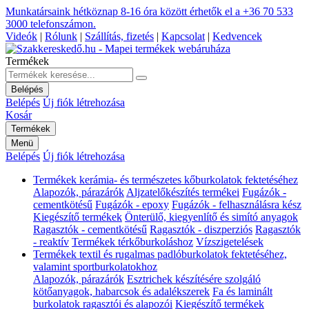
Munkatársaink hétköznap 8-16 óra között érhetők el a
+36 70 533
3000
telefonszámon.
Videók
|
Rólunk
|
Szállítás, fizetés
|
Kapcsolat
|
Kedvencek
Termékek
Belépés
Belépés
Új fiók létrehozása
Kosár
Termékek
Menü
Belépés
Új fiók létrehozása
Termékek kerámia- és természetes kőburkolatok fektetéséhez
Alapozók, párazárók
Aljzatelőkészítés termékei
Fugázók -
cementkötésű
Fugázók - epoxy
Fugázók - felhasználásra kész
Kiegészítő termékek
Önterülő, kiegyenlítő és simító anyagok
Ragasztók - cementkötésű
Ragasztók - diszperziós
Ragasztók
- reaktív
Termékek térkőburkoláshoz
Vízszigetelések
Termékek textil és rugalmas padlóburkolatok fektetéséhez,
valamint sportburkolatokhoz
Alapozók, párazárók
Esztrichek készítésére szolgáló
kötőanyagok, habarcsok és adalékszerek
Fa és laminált
burkolatok ragasztói és alapozói
Kiegészítő termékek