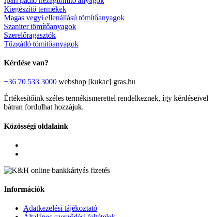
Ipari padló hézagtömítő anyagok
Kiegészítő termékek
Magas vegyi ellenállású tömítőanyagok
Szaniter tömítőanyagok
Szerelőragasztók
Tűzgátló tömítőanyagok
Kérdése van?
+36 70 533 3000
webshop [kukac] gras.hu
Értékesítőink széles termékismerettel rendelkeznek, így kérdéseivel
bátran fordulhat hozzájuk.
Közösségi oldalaink
Információk
Adatkezelési tájékoztató
Általános szerződési feltételek