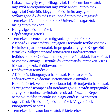
Lábazat, szegély és profilragasztók
Linóleum burkolatok
ragasztói
Melegburkolati ragasztók
Modul burkolatok
ragasztói
Önterülő, kiegyenlítő és simító anyagok
Szőnyegpadlók és más textil padlóburkolatok ragasztói
Termékek LVT burkolatokhoz
Univerzális ragasztók
melegburkolatokhoz
Hangszigetelési termékek
Lépéshangszigetelés
Termékek a cement- és műgyanta ipari padlókhoz
Alapozók
Cementbázisú anyagok
Dekoratív fedőbevonatok
Élelmiszeripari bevonatok
Impregnáló anyagok
Kiegészítő
termékek
Műgyantapadló rendszerek
Oldószermentes
fedőbevonatok
Oldószermentes poliuretán lakkok
Parkolóházi
bevonatok anyagai
Tisztítási és karbantartási termékek
Vizes
bázisú alapozók, fedőbevonatok
Építéskémiai termékek
Aláöntő és kihorgonyzó habarcsok
Betonacélok és
acélszerkezetek védelme
Betonfelületek simítása
Betonfelületek védelme és dekorációja
Betonjavító habarcsok
és zsugorodáskompenzált kötőanyagok
Hidrofób impregnáló
anyagok betonhoz
Javítóhabarcsok adalékszerei
Repedt
betonok javítása injektálással vagy öntéssel
Szerkezeti
ragasztások
Út- és hídépítési termékek
Vegyi dűbel,
kihorgonyzó habarcs
Termékek faanyagú burkolatok fektetéséhez