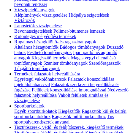
bevonati rendszer
Vízszigetelő anyagok
Alépítmények vízszigetelése
Hídpálya szigetelések
Víztározók
Lapostetők vízszigetelése
Bevonatszigetelések
Polimer-bitumenes lemezek
Különleges mélyépítési termékek
Rugalmas hézagkitöltő- és ragasztóanyagok
Általános hézagtömítők
Bádogos tömítőanyagok
Duzzadó
habok
Festhető tömítőanyagok
Ipari padló hézagtömítő
anyagok
Kiegészítő termékek
Magas vegyi ellenállású
tömítőanyagok
Szaniter tömítőanyagok
Szerelőragasztók
Tűzgátló tömítőanyagok
Termékek falazatok helyreállítására
Egyrétegű vakolóhabarcsok
Falazatok konszolidálása
injektálóhabarccsal
Falazatok szerkezeti helyreállítása és
fugázása
Felületek konszolidálása impregnálással
Nedvesedő
falazatok helyreállítása
Vakolt felületek simítása és
vízszigetelése
Sportburkolatok
Egyéb sportburkolatok
Kiegészítők
Ragasztók kül-és beltéri
sportburkolatokhoz
Ragasztók műfű burkolathoz
Tns
sportpályarendszerek anyagai
Tisztítószerek, védő- és felújítószerek, kiegészítő termékek
Tisztítószerek
Védő- és felújítószerek
Kiegészítő termékek