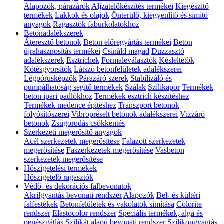
Alapozók, párazárók
Aljzatelőkészítés termékei
Kiegészítő
termékek
Lakkok és olajok
Önterülő, kiegyenlítő és simító
anyagok
Ragasztók faburkolatokhoz
Betonadalékszerek
Áteresztő betonok
Beton előregyártás termékei
Beton
újrahasznosítás termékei
Csináld magad
Duzzasztó
adalékszerek
Esztrichek
Formaleválasztók
Késleltetők
Kötésgyorsítók
Látszó betonfelületek adalékszerei
Légpórusképzők
Párazáró szerek
Stabilizáló és
pumpálhatóság segítő termékek
Szálak
Szilikapor
Termékek
beton ipari padlókhoz
Termékek esztrich készítéshez
Termékek medence építéshez
Transzport betonok
folyósítószerei
Vibropréselt betonok adalékszerei
Vízzáró
betonok
Zsugorodás csökkentés
Szerkezeti megerősítő anyagok
Acél szerkezetek megerősítése
Falazott szerkezetek
megerősítése
Faszerkezetek megerősítése
Vasbeton
szerkezetek megerősítése
Hőszigetelési termékek
Hőszigetelő ragasztók
Védő- és dekorációs falbevonatok
Akrilgyantás bevonati rendszer
Alapozók
Bel- és kültéri
falfestékek
Betonfelületek és vakolatok simítása
Colorite
rendszer
Elastocolor rendszer
Speciális termékek, alga és
penészgátlás
Szilikát alapú bevonati rendszer
Szilikongyantás