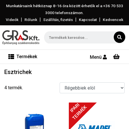
Munkatársaink hétköznap 8-16 óra között érhetők el a
+36 70 533
3000
telefonszámon.
|
|
|
|
Videók
Rólunk
Szállítás, fizetés
Kapcsolat
Kedvencek
Termékek
Menü
Esztrichek
4 termék.
IPARI
TERMÉK