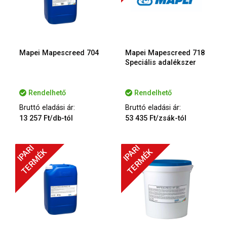
Mapei Mapescreed 704
Mapei Mapescreed 718
Speciális adalékszer
Rendelhető
Rendelhető
Bruttó eladási ár:
Bruttó eladási ár:
13 257 Ft/db-tól
53 435 Ft/zsák-tól
IPARI
IPARI
TERMÉK
TERMÉK