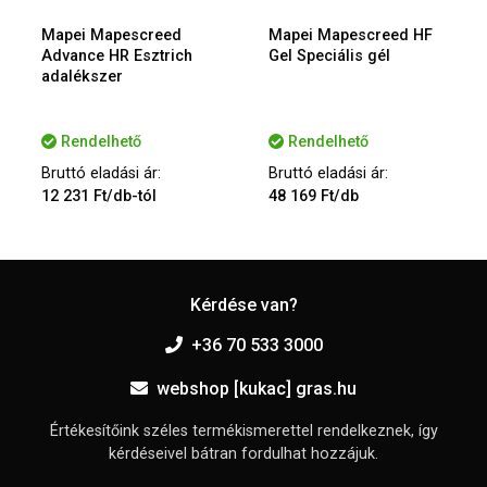
Mapei Mapescreed
Mapei Mapescreed HF
Advance HR Esztrich
Gel Speciális gél
adalékszer
Rendelhető
Rendelhető
Bruttó eladási ár:
Bruttó eladási ár:
12 231 Ft/db-tól
48 169 Ft/db
Kérdése van?
+36 70 533 3000
webshop [kukac] gras.hu
Értékesítőink széles termékismerettel rendelkeznek, így
kérdéseivel bátran fordulhat hozzájuk.