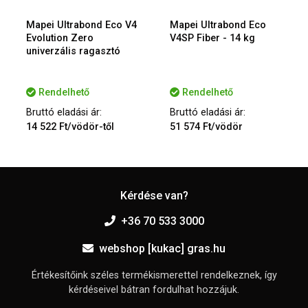
Mapei Ultrabond Eco V4
Mapei Ultrabond Eco
Evolution Zero
V4SP Fiber - 14 kg
univerzális ragasztó
Rendelhető
Rendelhető
Bruttó eladási ár:
Bruttó eladási ár:
14 522 Ft/vödör-től
51 574 Ft/vödör
Kérdése van?
+36 70 533 3000
webshop [kukac] gras.hu
Értékesítőink széles termékismerettel rendelkeznek, így
kérdéseivel bátran fordulhat hozzájuk.