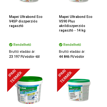
Mapei Ultrabond Eco
Mapei Ultrabond Eco
V4SP diszperziós
VS90 Plus
ragasztó
akrildiszperziós
ragasztó - 14 kg
Rendelhető
Rendelhető
Bruttó eladási ár:
Bruttó eladási ár:
23 197 Ft/vödör-től
44 846 Ft/vödör
IPARI
IPARI
TERMÉK
TERMÉK