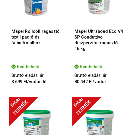
Mapei Rollcoll ragasztó
Mapei Ultrabond Eco V4
textil padló és
SP Conduttivo
falburkolathoz
diszperziós ragasztó -
16 kg
Rendelhető
Rendelhető
Bruttó eladási ár:
Bruttó eladási ár:
3 699 Ft/vödör-től
80 442 Ft/vödör
IPARI
IPARI
TERMÉK
TERMÉK