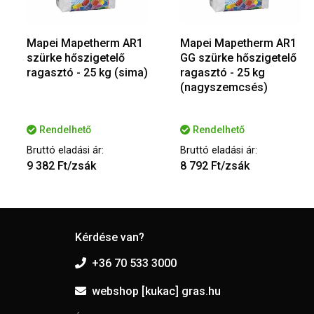
Mapei Mapetherm AR1
Mapei Mapetherm AR1
szürke hőszigetelő
GG szürke hőszigetelő
ragasztó - 25 kg (sima)
ragasztó - 25 kg
(nagyszemcsés)
Rendelhető
Rendelhető
Bruttó eladási ár:
Bruttó eladási ár:
9 382 Ft/zsák
8 792 Ft/zsák
Kérdése van?
+36 70 533 3000
webshop [kukac] gras.hu