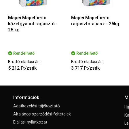
Mapei Mapetherm
Mapei Mapetherm
kőzetgyapot ragasztó -
ragasztótapasz - 25kg
25 kg
Rendelhető
Rendelhető
Bruttó eladási ár:
Bruttó eladási ár:
5 212 Ft/zsák
3 717 Ft/zsák
Információk
M
Adatkezelési tájékoztató
Hí
Általános szerződési feltételek
Ka
Elállási nyilatkozat
Le