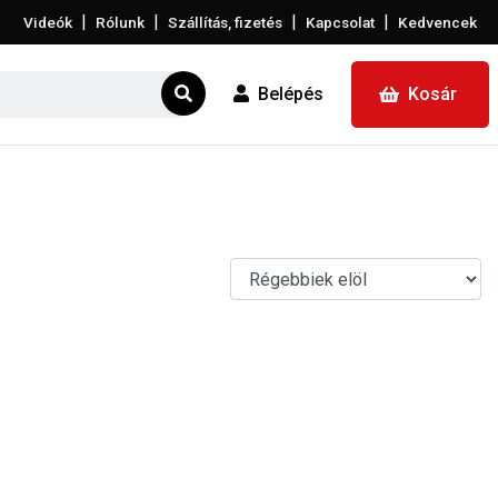
|
|
|
|
Videók
Rólunk
Szállítás, fizetés
Kapcsolat
Kedvencek
Belépés
Kosár