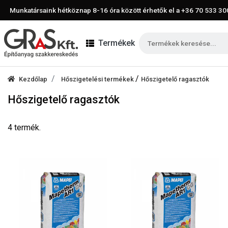
Munkatársaink hétköznap 8-16 óra között érhetők el a
+36 70 533 30
Termékek
/
Kezdőlap
Hőszigetelési termékek
Hőszigetelő ragasztók
Hőszigetelő ragasztók
4 termék.