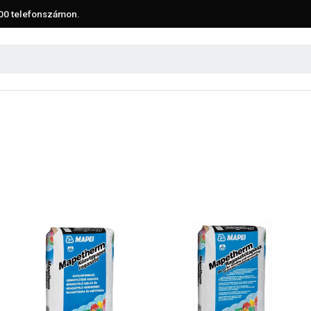
00
telefonszámon.