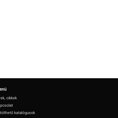
enü
rek, cikkek
pcsolat
tölthető katalógusok