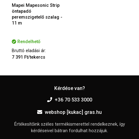
Mapei Mapesonic Strip
öntapadó
peremszigetelő szalag -
11 m
Rendelhető
Bruttó eladási ár:
7 391 Ft/tekercs
Kérdése van?
+36 70 533 3000
webshop [kukac] gras.hu
Értékesítőink széles termékismerettel rendelkeznek, így
kérdéseivel bátran fordulhat hozzájuk.