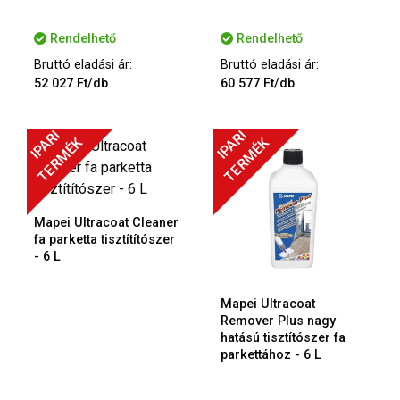
Rendelhető
Rendelhető
Bruttó eladási ár:
Bruttó eladási ár:
52 027 Ft/db
60 577 Ft/db
IPARI
IPARI
TERMÉK
TERMÉK
Mapei Ultracoat Cleaner
fa parketta tisztítítószer
- 6 L
Mapei Ultracoat
Remover Plus nagy
hatású tisztítószer fa
parkettához - 6 L