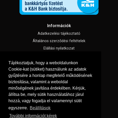
Információk
Adatkezelési tájékoztató
Általános szerződési feltételek
Elállási nyilatkozat
Impresszum
Tájékoztatjuk, hogy a weboldalunkon
Süti beállítások
Cookie-kat (sütiket) használunk az adatok
gyűjtésére a honlap megfelelő működésének
Menü
biztosítása, valamint a weboldal
Hírek, cikkek
minőségének javítása érdekében. Kérjük,
állítsa be, mely sütik használatához járul
Kapcsolat
hozzá, vagy fogadja el valamennyi sütit
Letölthető katalógusok
egyszerre.
Beállítások
Rólunk
További információt kérek
Szállítás és fizetés