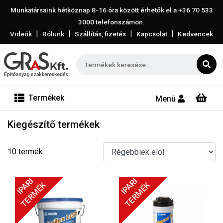
Munkatársaink hétköznap 8-16 óra között érhetők el a
+36 70 533
3000
telefonszámon.
|
|
|
|
Videók
Rólunk
Szállítás, fizetés
Kapcsolat
Kedvencek
Termékek
Menü
Kiegészítő termékek
10 termék.
IPARI
IPARI
TERMÉK
TERMÉK