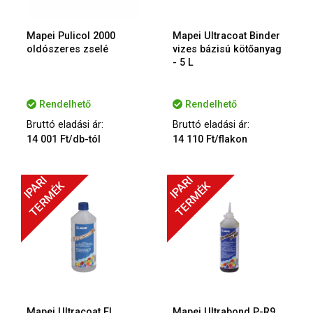
Mapei Pulicol 2000
Mapei Ultracoat Binder
oldószeres zselé
vizes bázisú kötőanyag
- 5 L
Rendelhető
Rendelhető
Bruttó eladási ár:
Bruttó eladási ár:
14 001 Ft/db-tól
14 110 Ft/flakon
IPARI
IPARI
TERMÉK
TERMÉK
Mapei Ultracoat EL
Mapei Ultrabond P-R9