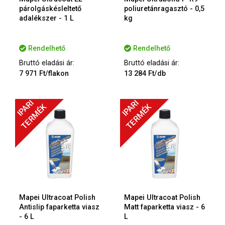
párolgáskésleltető
poliuretánragasztó - 0,5
adalékszer - 1 L
kg
Rendelhető
Rendelhető
Bruttó eladási ár:
Bruttó eladási ár:
7 971 Ft/flakon
13 284 Ft/db
IPARI
IPARI
TERMÉK
TERMÉK
Mapei Ultracoat Polish
Mapei Ultracoat Polish
Antislip faparketta viasz
Matt faparketta viasz - 6
- 6 L
L