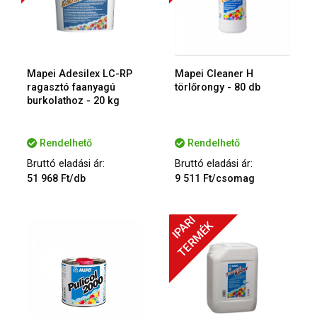
Mapei Adesilex LC-RP
Mapei Cleaner H
ragasztó faanyagú
törlőrongy - 80 db
burkolathoz - 20 kg
Rendelhető
Rendelhető
Bruttó eladási ár:
Bruttó eladási ár:
51 968 Ft/db
9 511 Ft/csomag
IPARI
TERMÉK