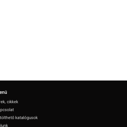
enü
rek, cikkek
pcsolat
tölthető katalógusok
lunk