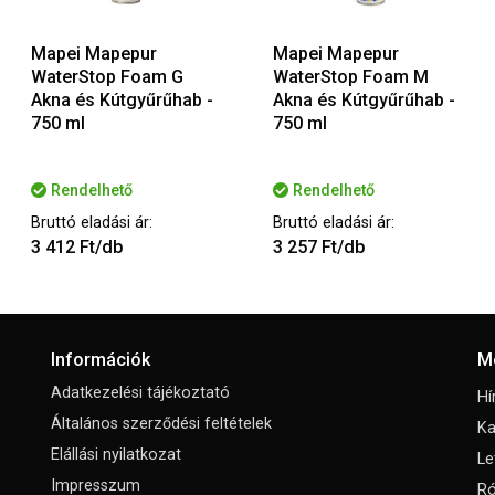
Mapei Mapepur
Mapei Mapepur
WaterStop Foam G
WaterStop Foam M
Akna és Kútgyűrűhab -
Akna és Kútgyűrűhab -
750 ml
750 ml
Rendelhető
Rendelhető
Bruttó eladási ár:
Bruttó eladási ár:
3 412 Ft/db
3 257 Ft/db
Információk
M
Adatkezelési tájékoztató
Hí
Általános szerződési feltételek
Ka
Elállási nyilatkozat
Le
Impresszum
Ró