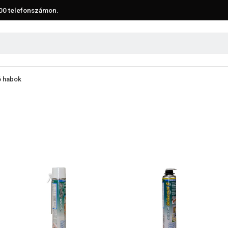
00
telefonszámon.
 habok