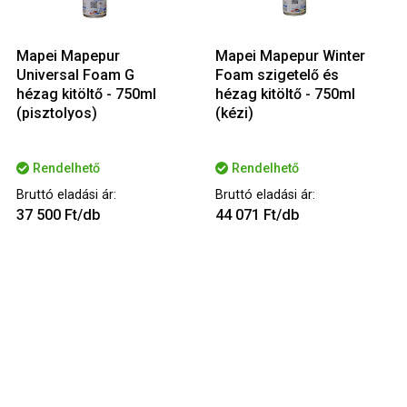
Mapei Mapepur
Mapei Mapepur Winter
Universal Foam G
Foam szigetelő és
hézag kitöltő - 750ml
hézag kitöltő - 750ml
(pisztolyos)
(kézi)
Rendelhető
Rendelhető
Bruttó eladási ár:
Bruttó eladási ár:
37 500 Ft/db
44 071 Ft/db