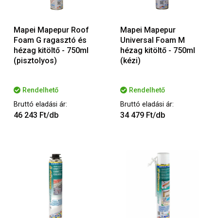
Mapei Mapepur Roof
Mapei Mapepur
Foam G ragasztó és
Universal Foam M
hézag kitöltő - 750ml
hézag kitöltő - 750ml
(pisztolyos)
(kézi)
Rendelhető
Rendelhető
Bruttó eladási ár:
Bruttó eladási ár:
46 243 Ft/db
34 479 Ft/db