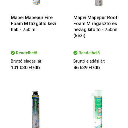
Mapei Mapepur Fire
Mapei Mapepur Roof
Foam M tűzgátló kézi
Foam M ragasztó és
hab - 750 ml
hézag kitöltő - 750ml
(kézi)
Rendelhető
Rendelhető
Bruttó eladási ár:
Bruttó eladási ár:
101 030 Ft/db
46 639 Ft/db