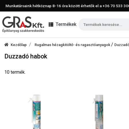
Munkatársaink hétköznap 8-16 óra között érhetők el a
+36 70 533 30
Termékek
/
Kezdőlap
Rugalmas hézagkitöltő- és ragasztóanyagok
Duzzadó
Duzzadó habok
10 termék.