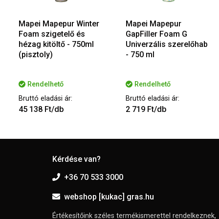
Mapei Mapepur Winter
Mapei Mapepur
Foam szigetelő és
GapFiller Foam G
hézag kitöltő - 750ml
Univerzális szerelőhab
(pisztoly)
- 750 ml
Rendelhető
Rendelhető
Bruttó eladási ár:
Bruttó eladási ár:
45 138 Ft/db
2 719 Ft/db
Kérdése van?
+36 70 533 3000
webshop [kukac] gras.hu
Értékesítőink széles termékismerettel rendelkeznek,