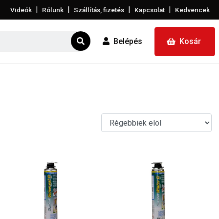
|
|
|
|
Videók
Rólunk
Szállítás, fizetés
Kapcsolat
Kedvencek
Belépés
Kosár