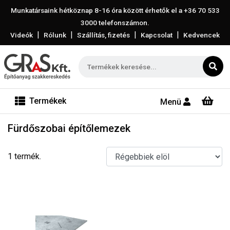
Munkatársaink hétköznap 8-16 óra között érhetők el a
+36 70 533
3000
telefonszámon.
|
|
|
|
Videók
Rólunk
Szállítás, fizetés
Kapcsolat
Kedvencek
Termékek
Menü
Fürdőszobai építőlemezek
1 termék.