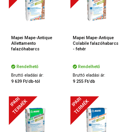
Mapei Mape-Antique
Mapei Mape-Antique
Allettamento
Colabile falazóhabarcs
falazóhabarcs
- fehér
Rendelhető
Rendelhető
Bruttó eladási ár:
Bruttó eladási ár:
9 639 Ft/db-tól
9 255 Ft/db
IPARI
IPARI
TERMÉK
TERMÉK