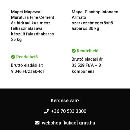
Mapei Mapewall
Mapei Planitop Intonaco
Muratura Fine Cement
Armato
és hidraulikus mész
szerkezetmegerősítő
felhasználásával
habarcs 30 kg
készült falazóhabarcs
25 kg
Rendelhető
Rendelhető
Bruttó eladási ár:
Bruttó eladási ár:
33 528 Ft/A + B
9 046 Ft/zsák-tól
komponens
Kérdése van?
+36 70 533 3000
webshop [kukac] gras.hu