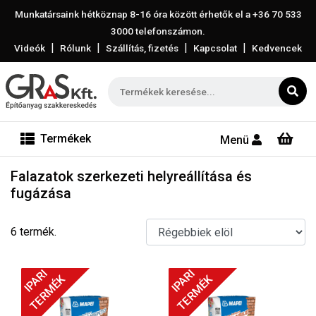
Munkatársaink hétköznap 8-16 óra között érhetők el a
+36 70 533
3000
telefonszámon.
|
|
|
|
Videók
Rólunk
Szállítás, fizetés
Kapcsolat
Kedvencek
Termékek
Menü
Falazatok szerkezeti helyreállítása és
fugázása
6 termék.
IPARI
IPARI
TERMÉK
TERMÉK