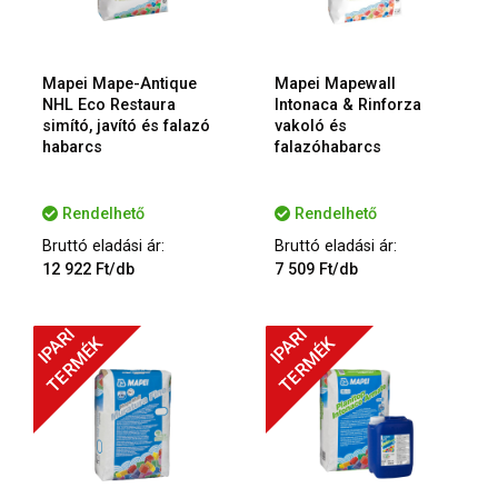
Mapei Mape-Antique
Mapei Mapewall
NHL Eco Restaura
Intonaca & Rinforza
simító, javító és falazó
vakoló és
habarcs
falazóhabarcs
Rendelhető
Rendelhető
Bruttó eladási ár:
Bruttó eladási ár:
12 922 Ft/db
7 509 Ft/db
IPARI
IPARI
TERMÉK
TERMÉK