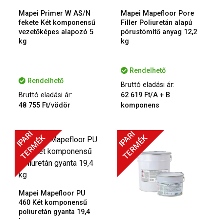
Mapei Primer W AS/N
Mapei Mapefloor Pore
fekete Két komponensű
Filler Poliuretán alapú
vezetőképes alapozó 5
pórustömítő anyag 12,2
kg
kg
Rendelhető
Rendelhető
Bruttó eladási ár:
Bruttó eladási ár:
62 619 Ft/A + B
48 755 Ft/vödör
komponens
IPARI
IPARI
TERMÉK
TERMÉK
Mapei Mapefloor PU
460 Két komponensű
poliuretán gyanta 19,4