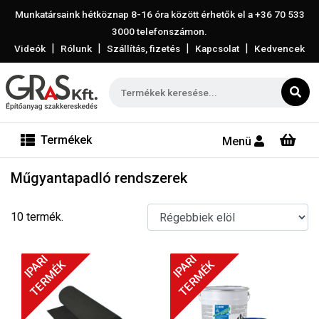
Munkatársaink hétköznap 8-16 óra között érhetők el a
+36 70 533
3000
telefonszámon.
|
|
|
|
Videók
Rólunk
Szállítás, fizetés
Kapcsolat
Kedvencek
Termékek
Menü
Műgyantapadló rendszerek
10 termék.
IPARI
IPARI
TERMÉK
TERMÉK