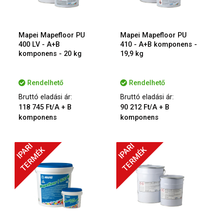
Mapei Mapefloor PU
Mapei Mapefloor PU
400 LV - A+B
410 - A+B komponens -
komponens - 20 kg
19,9 kg
Rendelhető
Rendelhető
Bruttó eladási ár:
Bruttó eladási ár:
118 745 Ft/A + B
90 212 Ft/A + B
komponens
komponens
IPARI
IPARI
TERMÉK
TERMÉK