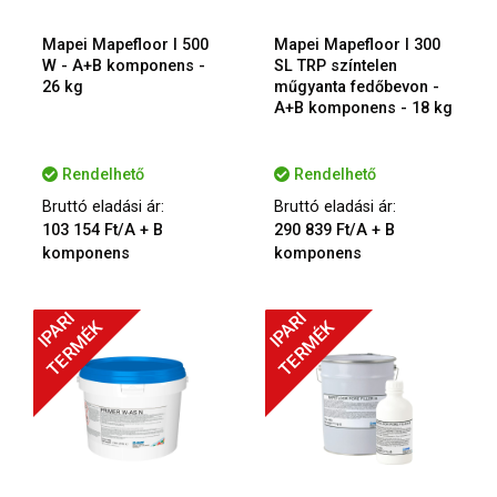
Mapei Mapefloor I 500
Mapei Mapefloor I 300
W - A+B komponens -
SL TRP színtelen
26 kg
műgyanta fedőbevon -
A+B komponens - 18 kg
Rendelhető
Rendelhető
Bruttó eladási ár:
Bruttó eladási ár:
103 154 Ft/A + B
290 839 Ft/A + B
komponens
komponens
IPARI
IPARI
TERMÉK
TERMÉK