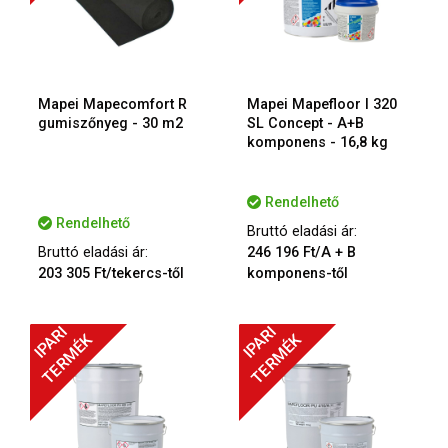
Mapei Mapecomfort R
Mapei Mapefloor I 320
gumiszőnyeg - 30 m2
SL Concept - A+B
komponens - 16,8 kg
Rendelhető
Rendelhető
Bruttó eladási ár:
Bruttó eladási ár:
246 196 Ft/A + B
203 305 Ft/tekercs-től
komponens-től
IPARI
IPARI
TERMÉK
TERMÉK