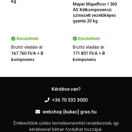
kg
Mapei Mapefloor I 360
AS Kétkomponensű
színezett vezetőképes
gyanta 20 kg
Rendelhető
Rendelhető
Bruttó eladási ár:
Bruttó eladási ár:
167 760 Ft/A + B
171 831 Ft/A + B
komponens
komponens
Kérdése van?
+36 70 533 3000
webshop [kukac] gras.hu
Értékesítőink széles termékismerettel rendelkeznek, így
kérdéseivel bátran fordulhat hozzájuk.