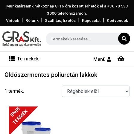
Munkatársaink hétköznap 8-16 óra között érhetők el a
+36 70 533
3000
telefonszámon.
|
|
|
|
Videók
Rólunk
Szállítás, fizetés
Kapcsolat
Kedvencek
Termékek
Menü
Oldószermentes poliuretán lakkok
1 termék.
IPARI
TERMÉK