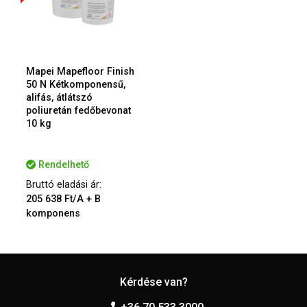
Mapei Mapefloor Finish
50 N Kétkomponensű,
alifás, átlátszó
poliuretán fedőbevonat
10 kg
Rendelhető
Bruttó eladási ár:
205 638 Ft/A + B
komponens
Kérdése van?