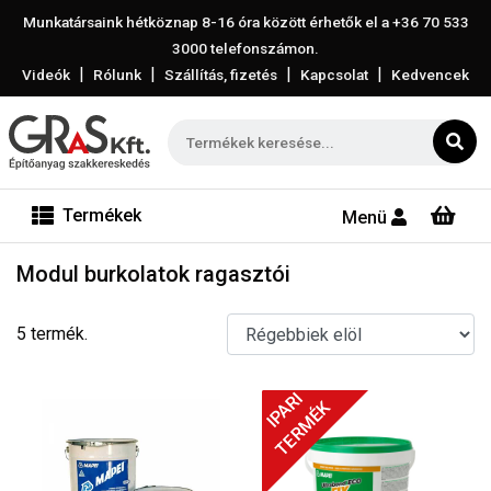
Munkatársaink hétköznap 8-16 óra között érhetők el a
+36 70 533
3000
telefonszámon.
|
|
|
|
Videók
Rólunk
Szállítás, fizetés
Kapcsolat
Kedvencek
Termékek
Menü
Modul burkolatok ragasztói
5 termék.
IPARI
TERMÉK