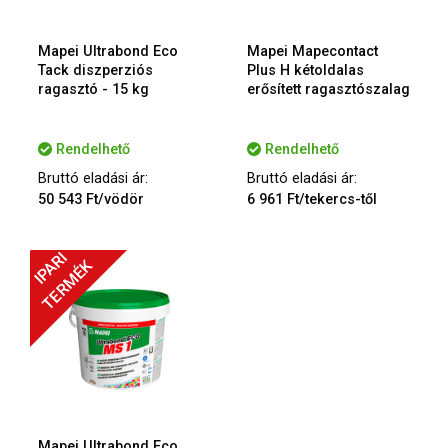
Mapei Ultrabond Eco
Mapei Mapecontact
Tack diszperziós
Plus H kétoldalas
ragasztó - 15 kg
erősített ragasztószalag
Rendelhető
Rendelhető
Bruttó eladási ár:
Bruttó eladási ár:
50 543 Ft/vödör
6 961 Ft/tekercs-től
IPARI
TERMÉK
Mapei Ultrabond Eco