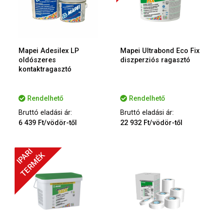
Mapei Adesilex LP
Mapei Ultrabond Eco Fix
oldószeres
diszperziós ragasztó
kontaktragasztó
Rendelhető
Rendelhető
Bruttó eladási ár:
Bruttó eladási ár:
6 439 Ft/vödör-től
22 932 Ft/vödör-től
IPARI
TERMÉK