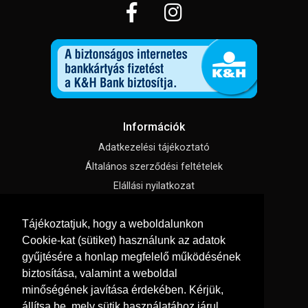
Információk
Adatkezelési tájékoztató
Általános szerződési feltételek
Elállási nyilatkozat
Impresszum
Tájékoztatjuk, hogy a weboldalunkon
Süti beállítások
Cookie-kat (sütiket) használunk az adatok
gyűjtésére a honlap megfelelő működésének
Menü
biztosítása, valamint a weboldal
Hírek, cikkek
minőségének javítása érdekében. Kérjük,
állítsa be, mely sütik használatához járul
Kapcsolat