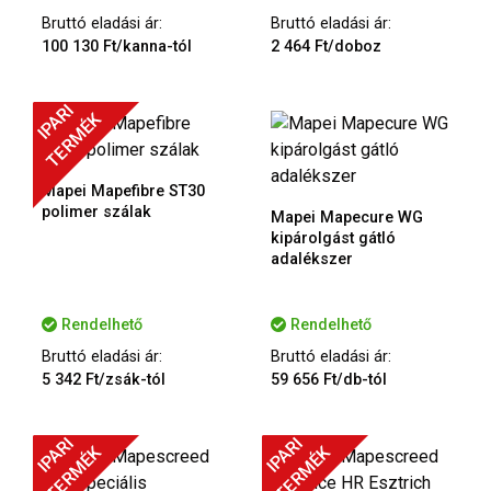
Bruttó eladási ár:
Bruttó eladási ár:
100 130 Ft/kanna-tól
2 464 Ft/doboz
IPARI
TERMÉK
Mapei Mapefibre ST30
polimer szálak
Mapei Mapecure WG
kipárolgást gátló
adalékszer
Rendelhető
Rendelhető
Bruttó eladási ár:
Bruttó eladási ár:
5 342 Ft/zsák-tól
59 656 Ft/db-tól
IPARI
IPARI
TERMÉK
TERMÉK