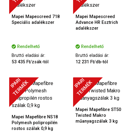
Mapei Mapescreed 718
Mapei Mapescreed
Speciális adalékszer
Advance HR Esztrich
adalékszer
Rendelhető
Rendelhető
Bruttó eladási ár:
Bruttó eladási ár:
53 435 Ft/zsák-tól
12 231 Ft/db-tól
IPARI
IPARI
TERMÉK
TERMÉK
Mapei Mapefibre ST50
Twisted Makro
Mapei Mapefibre NS18
műanyagszálak 3 kg
Polymesh polipropilén
rostos szálak 0,9 kg