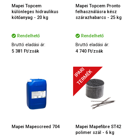
Mapei Topcem
Mapei Topcem Pronto
különleges hidraulikus
felhasználásra kész
kötőanyag - 20 kg
szárazhabarcs - 25 kg
Rendelhető
Rendelhető
Bruttó eladási ár:
Bruttó eladási ár:
5 381 Ft/zsák
4 740 Ft/zsák
IPARI
TERMÉK
Mapei Mapescreed 704
Mapei Mapefibre ST42
polimer szál - 6 kg