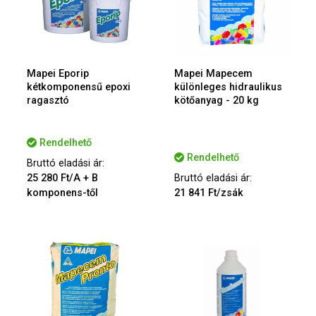
Mapei Eporip
Mapei Mapecem
kétkomponensű epoxi
különleges hidraulikus
ragasztó
kötőanyag - 20 kg
Rendelhető
Rendelhető
Bruttó eladási ár:
25 280 Ft/A + B
Bruttó eladási ár:
komponens-től
21 841 Ft/zsák