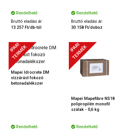
Rendelhető
Rendelhető
Bruttó eladási ár:
Bruttó eladási ár:
13 257 Ft/db-tól
30 158 Ft/doboz
IPARI
IPARI
TERMÉK
TERMÉK
Mapei Idrocrete DM
vízzárást fokozó
betonadalékszer
Mapei Mapefibre NS18
polipropilén monofil
szálak - 0,6 kg
Rendelhető
Rendelhető