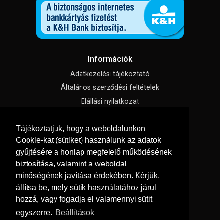
Információk
Adatkezelési tájékoztató
Általános szerződési feltételek
Elállási nyilatkozat
Impresszum
Tájékoztatjuk, hogy a weboldalunkon
Süti beállítások
Cookie-kat (sütiket) használunk az adatok
gyűjtésére a honlap megfelelő működésének
Menü
biztosítása, valamint a weboldal
Hírek, cikkek
minőségének javítása érdekében. Kérjük,
állítsa be, mely sütik használatához járul
Kapcsolat
hozzá, vagy fogadja el valamennyi sütit
Letölthető katalógusok
egyszerre.
Beállítások
Rólunk