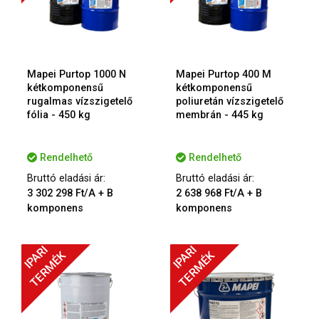
Mapei Purtop 1000 N
Mapei Purtop 400 M
kétkomponensű
kétkomponensű
rugalmas vízszigetelő
poliuretán vízszigetelő
fólia - 450 kg
membrán - 445 kg
Rendelhető
Rendelhető
Bruttó eladási ár:
Bruttó eladási ár:
3 302 298 Ft/A + B
2 638 968 Ft/A + B
komponens
komponens
IPARI
IPARI
TERMÉK
TERMÉK