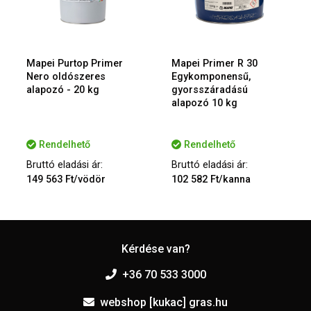
Mapei Purtop Primer
Mapei Primer R 30
Nero oldószeres
Egykomponensű,
alapozó - 20 kg
gyorsszáradású
alapozó 10 kg
Rendelhető
Rendelhető
Bruttó eladási ár:
Bruttó eladási ár:
149 563 Ft/vödör
102 582 Ft/kanna
Kérdése van?
+36 70 533 3000
webshop [kukac] gras.hu