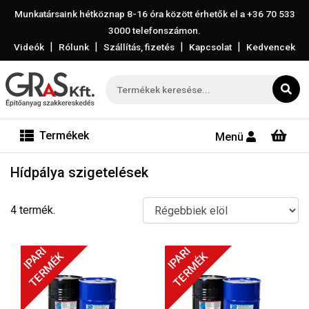
Munkatársaink hétköznap 8-16 óra között érhetők el a
+36 70 533
3000
telefonszámon.
|
|
|
|
Videók
Rólunk
Szállítás, fizetés
Kapcsolat
Kedvencek
Termékek
Menü
Hídpálya szigetelések
4 termék.
IPARI
IPARI
TERMÉK
TERMÉK