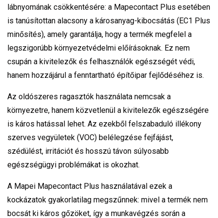
lábnyomának csökkentésére: a Mapecontact Plus esetében
is tanúsítottan alacsony a károsanyag-kibocsátás (EC1 Plus
minősítés), amely garantálja, hogy a termék megfelel a
legszigorúbb környezetvédelmi előírásoknak. Ez nem
csupán a kivitelezők és felhasználók egészségét védi,
hanem hozzájárul a fenntartható építőipar fejlődéséhez is.
Az oldószeres ragasztók használata nemcsak a
környezetre, hanem közvetlenül a kivitelezők egészségére
is káros hatással lehet. Az ezekből felszabaduló illékony
szerves vegyületek (VOC) belélegzése fejfájást,
szédülést, irritációt és hosszú távon súlyosabb
egészségügyi problémákat is okozhat.
A Mapei Mapecontact Plus használatával ezek a
kockázatok gyakorlatilag megszűnnek: mivel a termék nem
bocsát ki káros gőzöket, így a munkavégzés során a