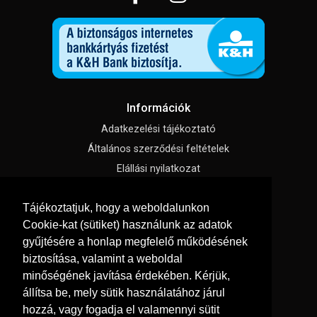
Információk
Adatkezelési tájékoztató
Általános szerződési feltételek
Elállási nyilatkozat
Impresszum
Tájékoztatjuk, hogy a weboldalunkon
Süti beállítások
Cookie-kat (sütiket) használunk az adatok
gyűjtésére a honlap megfelelő működésének
Menü
biztosítása, valamint a weboldal
Hírek, cikkek
minőségének javítása érdekében. Kérjük,
állítsa be, mely sütik használatához járul
Kapcsolat
hozzá, vagy fogadja el valamennyi sütit
Letölthető katalógusok