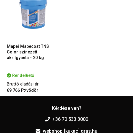
Mapei Mapecoat TNS
Color színezett
akrilgyanta - 20 kg
Rendelhető
Bruttó eladási ár:
69 766 Ft/vödör
Kérdése van?
+36 70 533 3000
webshop [kukac] gras.hu