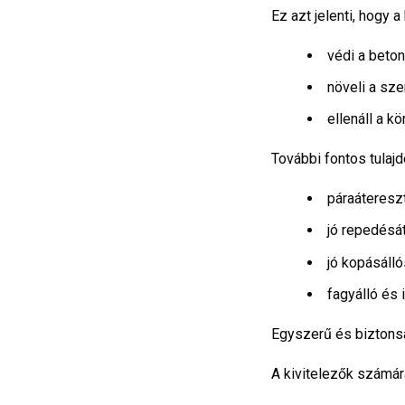
Ez azt jelenti, hogy a
védi a beton
növeli a sze
ellenáll a k
További fontos tulaj
páraátereszt
jó repedésá
jó kopásáll
fagyálló és 
Egyszerű és biztons
A kivitelezők számár