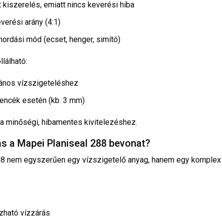
 kiszerelés, emiatt nincs keverési hiba
verési arány (4:1)
hordási mód (ecset, henger, simító)
llálható:
alános vízszigeteléshez
encék esetén (kb. 3 mm)
a minőségi, hibamentes kivitelezéshez.
ás a Mapei Planiseal 288 bevonat?
88 nem egyszerűen egy vízszigetelő anyag, hanem egy komplex
zható vízzárás