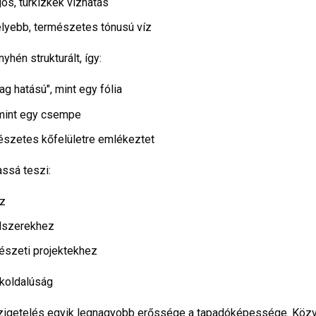
gos, türkizkék vízhatás
lyebb, természetes tónusú víz
yhén strukturált, így:
g hatású", mint egy fólia
mint egy csempe
észetes kőfelületre emlékeztet
ssá teszi:
oz
dszerekhez
észeti projektekhez
okoldalúság
szigetelés egyik legnagyobb erőssége a tapadóképessége. Közv