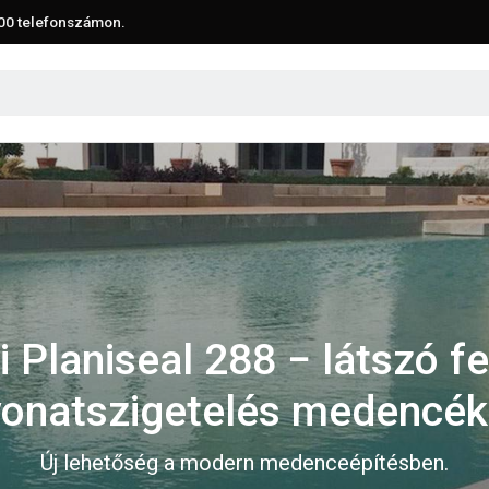
00
telefonszámon.
 Planiseal 288 − látszó fe
onatszigetelés medencé
Új lehetőség a modern medenceépítésben.