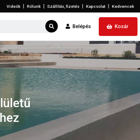
|
|
|
|
Videók
Rólunk
Szállítás, fizetés
Kapcsolat
Kedvencek
Belépés
Kosár
lületű
khez