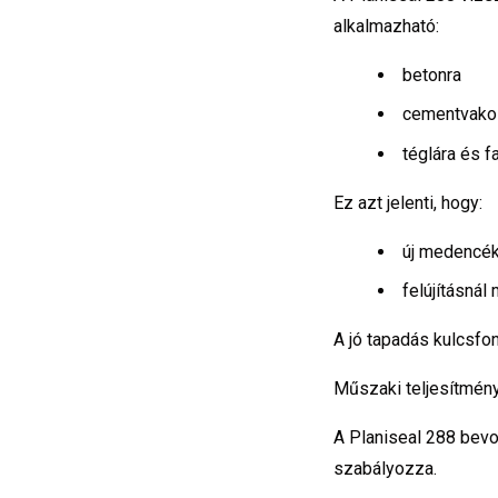
alkalmazható:
betonra
cementvakol
téglára és 
Ez azt jelenti, hogy:
új medencék
felújításnál
A jó tapadás kulcsfo
Műszaki teljesítmén
A Planiseal 288 bev
szabályozza.