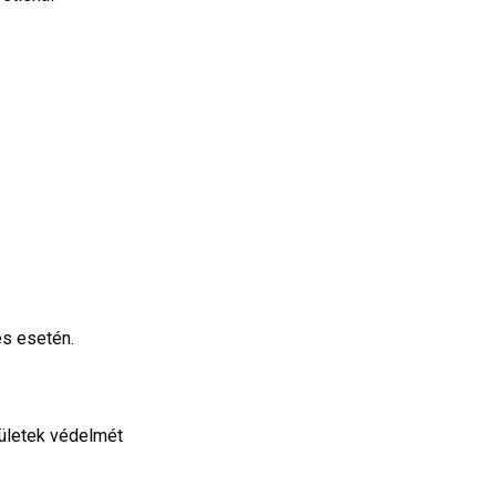
és esetén.
ületek védelmét