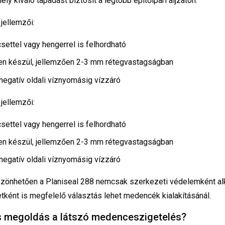
ly kiváló tapadást biztosít a legtöbb építőipari aljzaton.
jellemzői:
csettel vagy hengerrel is felhordható
en készül, jellemzően 2-3 mm rétegvastagságban
 negatív oldali víznyomásig vízzáró
jellemzői:
csettel vagy hengerrel is felhordható
en készül, jellemzően 2-3 mm rétegvastagságban
 negatív oldali víznyomásig vízzáró
szönhetően a Planiseal 288 nemcsak szerkezeti védelemként a
etként is megfelelő választás lehet medencék kialakításánál.
s megoldás a látszó medenceszigetelés?