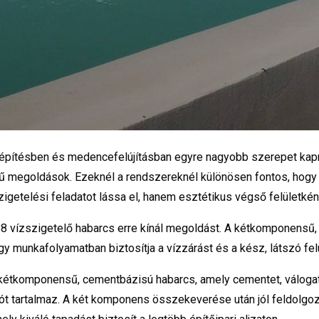
pítésben és medencefelújításban egyre nagyobb szerepet kap
etű megoldások. Ezeknél a rendszereknél különösen fontos, hogy
zigetelési feladatot lássa el, hanem esztétikus végső felületkén
88 vízszigetelő habarcs erre kínál megoldást. A kétkomponensű
 munkafolyamatban biztosítja a vízzárást és a kész, látszó felül
 kétkomponensű, cementbázisú habarcs, amely cementet, váloga
ót tartalmaz. A két komponens összekeverése után jól feldolgo