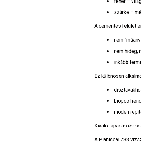
fehér – vilá
szürke – mé
A cementes felület en
nem "műanya
nem hideg, 
inkább term
Ez különösen alkalma
dísztavakh
biopool ren
modern épít
Kiváló tapadás és s
A Planiseal 288 víz