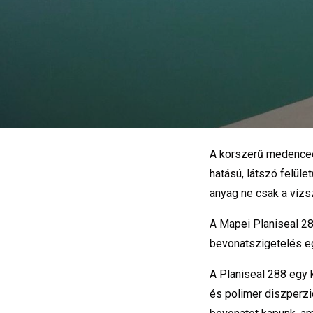
A korszerű medenceé
hatású, látszó felül
anyag ne csak a vízs
A Mapei Planiseal 2
bevonatszigetelés egy
A Planiseal 288 egy
és polimer diszperzi