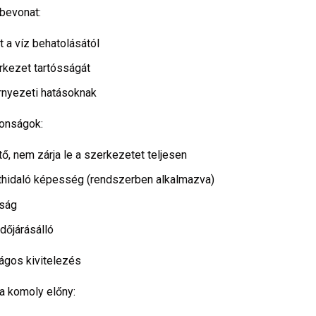
 bevonat:
t a víz behatolásától
rkezet tartósságát
örnyezeti hatásoknak
donságok:
ő, nem zárja le a szerkezetet teljesen
thidaló képesség (rendszerben alkalmazva)
óság
időjárásálló
ágos kivitelezés
a komoly előny: