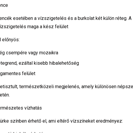
ence
ék esetében a vízszigetelés és a burkolat két külön réteg. A 
ízszigetelés maga a kész felület
 előnyös:
ség csempére vagy mozaikra
tegrend, ezáltal kisebb hibalehetőség
gamentes felület
etisztult, természetközeli megjelenés, amely különösen népsz
etén.
természetes vízhatás
ürke színben érhető el, ami eltérő vízszíneket eredményez: