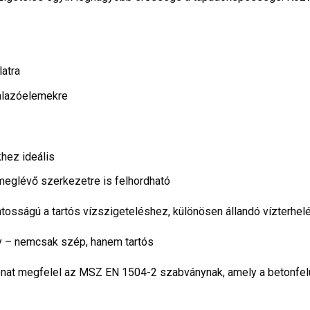
atra
falazóelemekre
hez ideális
 meglévő szerkezetre is felhordható
ntosságú a tartós vízszigeteléshez, különösen állandó vízterhel
y – nemcsak szép, hanem tartós
onat megfelel az MSZ EN 1504-2 szabványnak, amely a betonfel