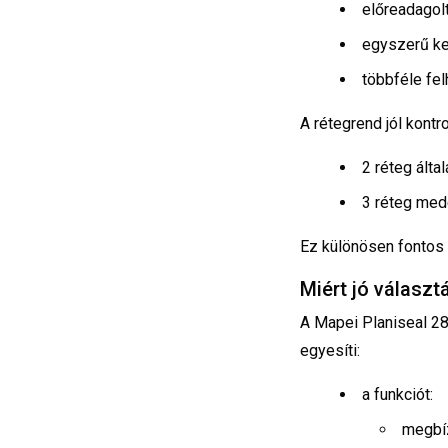
előreadagolt
egyszerű ke
többféle fel
A rétegrend jól kontro
2 réteg ált
3 réteg med
Ez különösen fontos 
Miért jó választ
A Mapei Planiseal 2
egyesíti:
a funkciót:
megbí