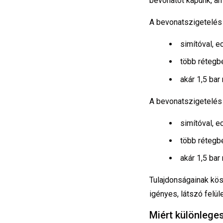
bevonatot kapunk, ame
A bevonatszigetelés 
simítóval, e
több rétegb
akár 1,5 bar
A bevonatszigetelés 
simítóval, e
több rétegb
akár 1,5 bar
Tulajdonságainak kö
igényes, látszó felül
Miért különlege