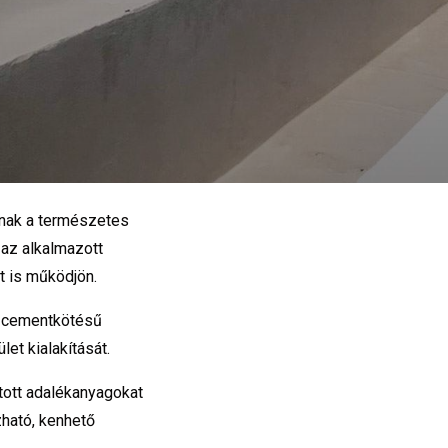
nak a természetes
 az alkalmazott
t is működjön.
, cementkötésű
et kialakítását.
tott adalékanyagokat
zható, kenhető