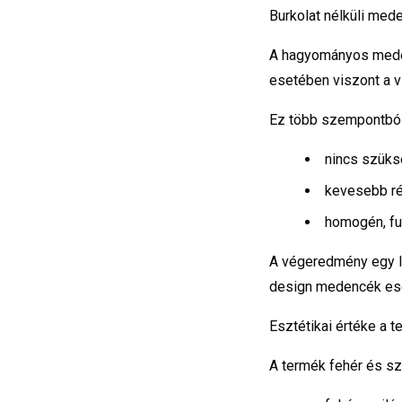
Burkolat nélküli med
A hagyományos medenc
esetében viszont a v
Ez több szempontból
nincs szük
kevesebb ré
homogén, fu
A végeredmény egy l
design medencék es
Esztétikai értéke a 
A termék fehér és sz