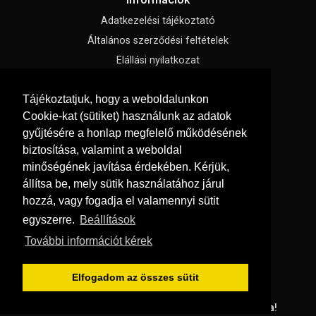
Adatkezelési tájékoztató
Általános szerződési feltételek
Elállási nyilatkozat
Impresszum
Tájékoztatjuk, hogy a weboldalunkon
Süti beállítások
Cookie-kat (sütiket) használunk az adatok
gyűjtésére a honlap megfelelő működésének
Menü
biztosítása, valamint a weboldal
Hírek, cikkek
minőségének javítása érdekében. Kérjük,
állítsa be, mely sütik használatához járul
Kapcsolat
hozzá, vagy fogadja el valamennyi sütit
Letölthető katalógusok
egyszerre.
Beállítások
Rólunk
További információt kérek
Szállítás és fizetés
Vásárlási feltételek
Elfogadom az összes sütit
© Copyright 2026
GRaS Kft.
Minden jog fenntartva!