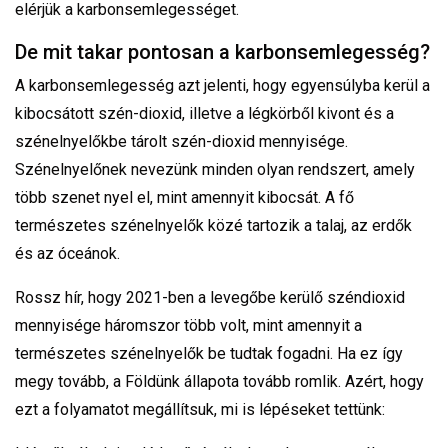
elérjük a karbonsemlegességet.
De mit takar pontosan a karbonsemlegesség?
A karbonsemlegesség azt jelenti, hogy egyensúlyba kerül a
kibocsátott szén-dioxid, illetve a légkörből kivont és a
szénelnyelőkbe tárolt szén-dioxid mennyisége.
Szénelnyelőnek nevezünk minden olyan rendszert, amely
több szenet nyel el, mint amennyit kibocsát. A fő
természetes szénelnyelők közé tartozik a talaj, az erdők
és az óceánok.
Rossz hír, hogy 2021-ben a levegőbe kerülő széndioxid
mennyisége háromszor több volt, mint amennyit a
természetes szénelnyelők be tudtak fogadni. Ha ez így
megy tovább, a Földünk állapota tovább romlik. Azért, hogy
ezt a folyamatot megállítsuk, mi is lépéseket tettünk: