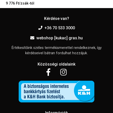
9 776 Ft/zsák-tól
Kérdése van?
+36 70 533 3000
webshop [kukac] gras.hu
Értékesítőink széles termékismerettel rendelkeznek, így
kérdéseivel bátran fordulhat hozzájuk.
Közösségi oldalaink
Információk