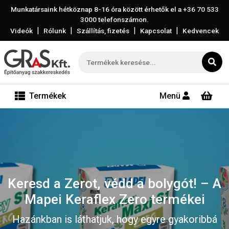
Munkatársaink hétköznap 8-16 óra között érhetők el a
+36 70 533
3000
telefonszámon.
|
|
|
|
Videók
Rólunk
Szállítás, fizetés
Kapcsolat
Kedvencek
Termékek
Menü
Keresd a Zerot, védd a bolygót! – A
Mapei Keraflex Zero termékei
Hazánkban is láthatjuk, hogy egyre gyakoribbá