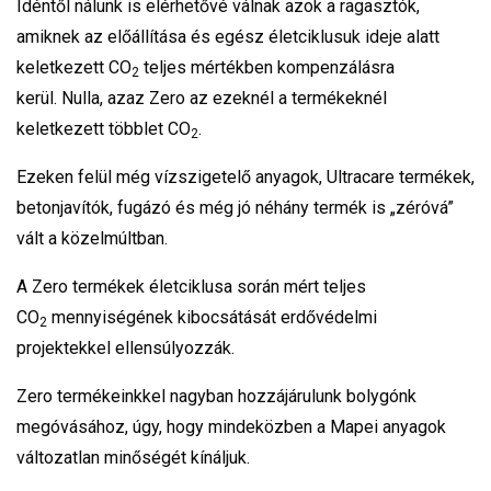
Idéntől nálunk is elérhetővé válnak azok a ragasztók,
amiknek az előállítása és egész életciklusuk ideje alatt
keletkezett CO
teljes mértékben kompenzálásra
2
kerül. Nulla, azaz Zero az ezeknél a termékeknél
keletkezett többlet CO
.
2
Ezeken felül még vízszigetelő anyagok, Ultracare termékek,
betonjavítók, fugázó és még jó néhány termék is „zéróvá”
vált a közelmúltban.
A Zero termékek életciklusa során mért teljes
CO
mennyiségének kibocsátását erdővédelmi
2
projektekkel ellensúlyozzák.
Zero termékeinkkel nagyban hozzájárulunk bolygónk
megóvásához, úgy, hogy mindeközben a Mapei anyagok
változatlan minőségét kínáljuk.