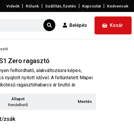
|
|
|
|
Videók
Rólunk
Szállítás, fizetés
Kapcsolat
Kedvencek
Belépés
Kosár
asztó
S1 Zero ragasztó
yen felhordható, alakváltozásra képes,
nyújtott nyitott idővel. A feltüntetett Mapei
kötésű ragasztóhabarcs ár bruttó ár.
Állapot
Mentés
Rendelhető
t/zsák