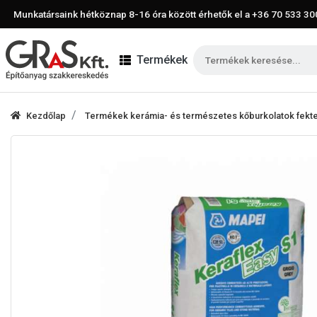
Munkatársaink hétköznap 8-16 óra között érhetők el a
+36 70 533 30
Termékek
Kezdőlap
Termékek kerámia- és természetes kőburkolatok fek