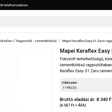
00
telefonszámon.
/
tetéséhez
Ragasztók - cementkötésű
Mapei Keraflex Easy S1 Zero rag
Mapei Keraflex Easy 
Fokozott terhelhetőségű, könn
cementkötésű ragasztóhabarcs 
Keraflex Easy S1 Zero cement
Cikkszám
1198225
Bruttó eladási ár: 8 340
F
(6 567 Ft + ÁFA)