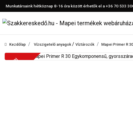
Munkatársaink hétköznap 8-16 óra között érhetők el a
+36 70 533 30
/
Kezdőlap
Vízszigetelő anyagok
Víztározók
Mapei Primer R 3
IPARI
TERMÉK