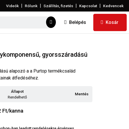
|
|
|
|
Videók
Rólunk
Szállítás, fizetés
Kapcsolat
Kedvencek
Belépés
Kosár
gykomponensű, gyorsszáradású
sú alapozó a a Purtop termékcsalád
tainak átfedéséhez.
Állapot
Mentés
Rendelhető
2
Ft/kanna
webshop-ban leadott rendelésekre érvényes.