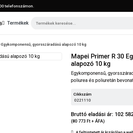
00
telefonszámon.
Termékek
0 Egykomponensű, gyorsszáradású alapozó 10 kg
Mapei Primer R 30 E
alapozó 10 kg
Egykomponensű, gyorsszáradá
poliurea és poliuretán bevona
Cikkszám
0221110
Bruttó eladási ár: 102 58
(80 773 Ft + ÁFA)
A feltüntetett ár kizárólag a 