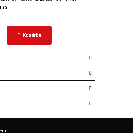
4:10
Kosárba
enü