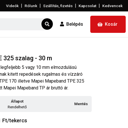
|
|
|
|
Videók
Rólunk
Szállítás, fizetés
Kapcsolat
Kedvencek
Belépés
Kosár
325 szalag - 30 m
legfeljebb 5 vagy 10 mm elmozdulású
k kitett repedések rugalmas és vízzáró
TPE 170 illetve Mapei Mapeband TPE 325
ett Mapei Mapeband TP ár bruttó ár.
Állapot
Mentés
Rendelhető
1
Ft/tekercs