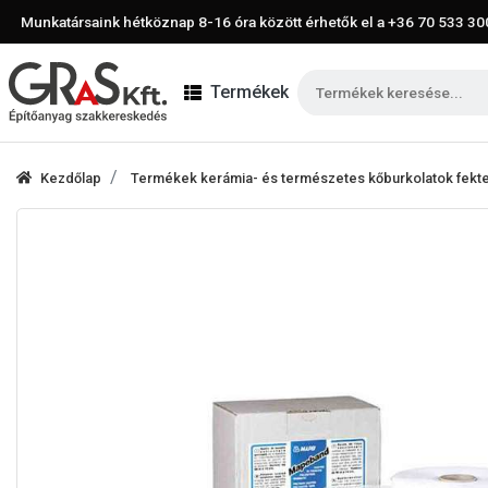
Munkatársaink hétköznap 8-16 óra között érhetők el a
+36 70 533 30
Termékek
Kezdőlap
Termékek kerámia- és természetes kőburkolatok fek