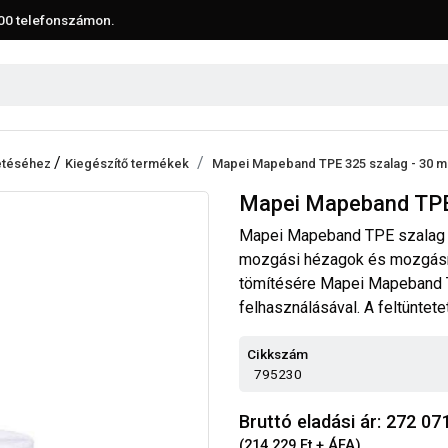
00
telefonszámon.
/
tetéséhez
Kiegészítő termékek
Mapei Mapeband TPE 325 szalag - 30 m
Mapei Mapeband TPE 
Mapei Mapeband TPE szalag 
mozgási hézagok és mozgásna
tömítésére Mapei Mapeband 
felhasználásával. A feltüntet
Cikkszám
795230
Bruttó eladási ár: 272 07
(214 229 Ft + ÁFA)