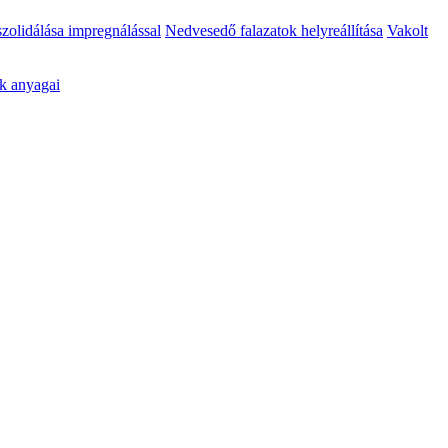
szolidálása impregnálással
Nedvesedő falazatok helyreállítása
Vakolt
k anyagai