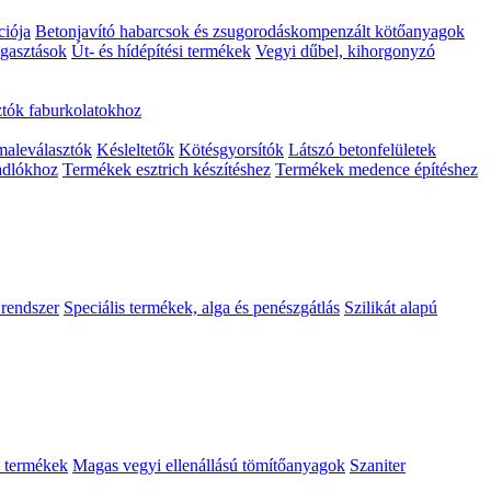
ciója
Betonjavító habarcsok és zsugorodáskompenzált kötőanyagok
agasztások
Út- és hídépítési termékek
Vegyi dűbel, kihorgonyzó
tók faburkolatokhoz
maleválasztók
Késleltetők
Kötésgyorsítók
Látszó betonfelületek
adlókhoz
Termékek esztrich készítéshez
Termékek medence építéshez
 rendszer
Speciális termékek, alga és penészgátlás
Szilikát alapú
ő termékek
Magas vegyi ellenállású tömítőanyagok
Szaniter