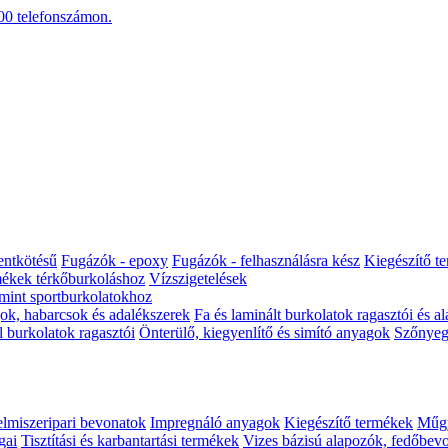
00
telefonszámon.
entkötésű
Fugázók - epoxy
Fugázók - felhasználásra kész
Kiegészítő t
ékek térkőburkoláshoz
Vízszigetelések
amint sportburkolatokhoz
gok, habarcsok és adalékszerek
Fa és laminált burkolatok ragasztói és a
 burkolatok ragasztói
Önterülő, kiegyenlítő és simító anyagok
Szőnyegp
elmiszeripari bevonatok
Impregnáló anyagok
Kiegészítő termékek
Műgy
gai
Tisztítási és karbantartási termékek
Vizes bázisú alapozók, fedőbev