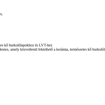
s.
zetes kő burkolólapokhoz és LVT-hez
tő lemez, amely közvetlenül fektethető a kerámia, természetes kő burkoló