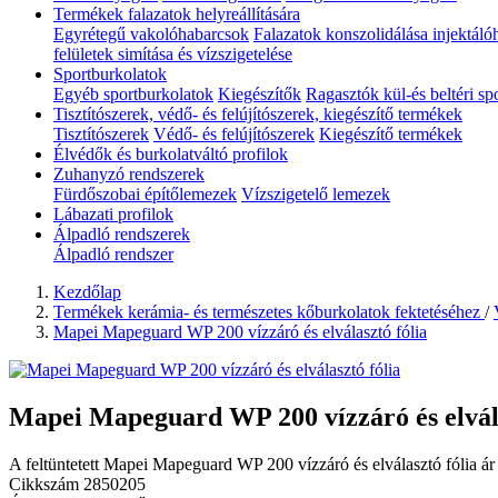
Termékek falazatok helyreállítására
Egyrétegű vakolóhabarcsok
Falazatok konszolidálása injektáló
felületek simítása és vízszigetelése
Sportburkolatok
Egyéb sportburkolatok
Kiegészítők
Ragasztók kül-és beltéri s
Tisztítószerek, védő- és felújítószerek, kiegészítő termékek
Tisztítószerek
Védő- és felújítószerek
Kiegészítő termékek
Élvédők és burkolatváltó profilok
Zuhanyzó rendszerek
Fürdőszobai építőlemezek
Vízszigetelő lemezek
Lábazati profilok
Álpadló rendszerek
Álpadló rendszer
Kezdőlap
Termékek kerámia- és természetes kőburkolatok fektetéséhez
/
Mapei Mapeguard WP 200 vízzáró és elválasztó fólia
Mapei Mapeguard WP 200 vízzáró és elvála
A feltüntetett Mapei Mapeguard WP 200 vízzáró és elválasztó fólia ár 
Cikkszám
2850205