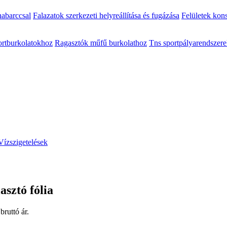
habarccsal
Falazatok szerkezeti helyreállítása és fugázása
Felületek kon
portburkolatokhoz
Ragasztók műfű burkolathoz
Tns sportpályarendszere
Vízszigetelések
sztó fólia
bruttó ár.