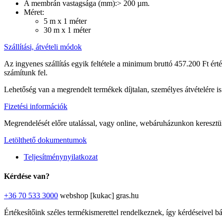
A membrán vastagsága (mm):> 200 µm.
Méret:
5 m x 1 méter
30 m x 1 méter
Szállítási, átvételi módok
Az ingyenes szállítás egyik feltétele a minimum bruttó 457.200 Ft ért
számítunk fel.
Lehetőség van a megrendelt termékek díjtalan, személyes átvételére is 
Fizetési információk
Megrendelését előre utalással, vagy online, webáruházunkon keresztül 
Letölthető dokumentumok
Teljesítménynyilatkozat
Kérdése van?
+36 70 533 3000
webshop [kukac] gras.hu
Értékesítőink széles termékismerettel rendelkeznek, így kérdéseivel b