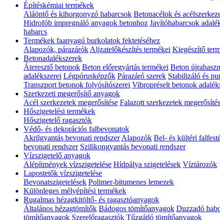
Építéskémiai termékek
Aláöntő és kihorgonyzó habarcsok
Betonacélok és acélszerkez
Hidrofób impregnáló anyagok betonhoz
Javítóhabarcsok adalék
habarcs
Termékek faanyagú burkolatok fektetéséhez
Alapozók, párazárók
Aljzatelőkészítés termékei
Kiegészítő ter
Betonadalékszerek
Áteresztő betonok
Beton előregyártás termékei
Beton újrahaszn
adalékszerei
Légpórusképzők
Párazáró szerek
Stabilizáló és p
Transzport betonok folyósítószerei
Vibropréselt betonok adalék
Szerkezeti megerősítő anyagok
Acél szerkezetek megerősítése
Falazott szerkezetek megerősíté
Hőszigetelési termékek
Hőszigetelő ragasztók
Védő- és dekorációs falbevonatok
Akrilgyantás bevonati rendszer
Alapozók
Bel- és kültéri falfes
bevonati rendszer
Szilikongyantás bevonati rendszer
Vízszigetelő anyagok
Alépítmények vízszigetelése
Hídpálya szigetelések
Víztározók
Lapostetők vízszigetelése
Bevonatszigetelések
Polimer-bitumenes lemezek
Különleges mélyépítési termékek
Rugalmas hézagkitöltő- és ragasztóanyagok
Általános hézagtömítők
Bádogos tömítőanyagok
Duzzadó hab
tömítőanyagok
Szerelőragasztók
Tűzgátló tömítőanyagok