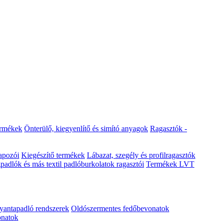
ermékek
Önterülő, kiegyenlítő és simító anyagok
Ragasztók -
lapozói
Kiegészítő termékek
Lábazat, szegély és profilragasztók
adlók és más textil padlóburkolatok ragasztói
Termékek LVT
antapadló rendszerek
Oldószermentes fedőbevonatok
onatok