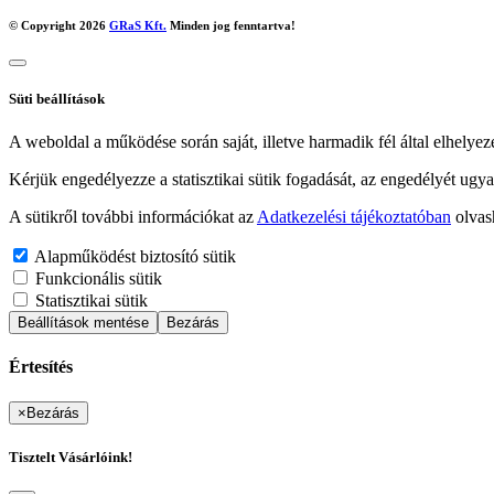
© Copyright 2026
GRaS Kft.
Minden jog fenntartva!
Süti beállítások
A weboldal a működése során saját, illetve harmadik fél által elhelyez
Kérjük engedélyezze a statisztikai sütik fogadását, az engedélyét ugya
A sütikről további információkat az
Adatkezelési tájékoztatóban
olvas
Alapműködést biztosító sütik
Funkcionális sütik
Statisztikai sütik
Beállítások mentése
Bezárás
Értesítés
×
Bezárás
Tisztelt Vásárlóink!