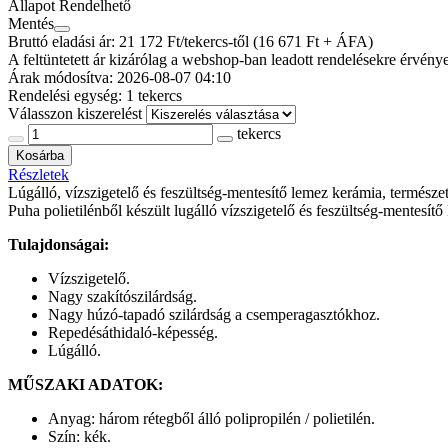
Állapot
Rendelhető
Mentés
Bruttó eladási ár: 21 172
Ft/tekercs-től
(16 671 Ft + ÁFA)
A feltüntetett ár kizárólag a webshop-ban leadott rendelésekre érvénye
Árak módosítva: 2026-08-07 04:10
Rendelési egység:
1 tekercs
Válasszon kiszerelést
tekercs
Kosárba
Részletek
Lúgálló, vízszigetelő és feszültség-mentesítő lemez kerámia, termés
Puha polietilénből készült lugálló vízszigetelő és feszültség-mentesí
Tulajdonságai:
Vízszigetelő.
Nagy szakítószilárdság.
Nagy húzó-tapadó szilárdság a csemperagasztókhoz.
Repedésáthidaló-képesség.
Lúgálló.
MŰSZAKI ADATOK:
Anyag: három rétegből álló polipropilén / polietilén.
Szín: kék.