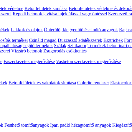
etek védelme
Betonfelületek simítása
Betonfelületek védelme és dekorá
szerei
Repedt betonok javítása injektálással vagy öntéssel
Szerkezeti r
mékek
Lakkok és olajok
Önterülő, kiegyenlítő és simító anyagok
Ragasz
osítás termékei
Csináld magad
Duzzasztó adalékszerek
Esztrichek
For
umpálhatóság segítő termékek
Szálak
Szilikapor
Termékek beton ipari p
szerei
Vízzáró betonok
Zsugorodás csökkentés
se
Faszerkezetek megerősítése
Vasbeton szerkezetek megerősítése
tékek
Betonfelületek és vakolatok simítása
Colorite rendszer
Elastocolor
ok
Festhető tömítőanyagok
Ipari padló hézagtömítő anyagok
Kiegészít