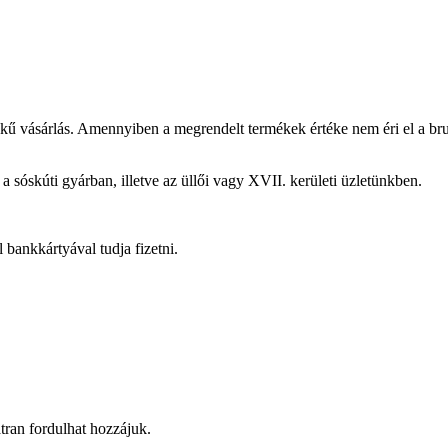
ékű vásárlás. Amennyiben a megrendelt termékek értéke nem éri el a bru
a sóskúti gyárban, illetve az üllői vagy XVII. kerületi üzletünkben.
bankkártyával tudja fizetni.
átran fordulhat hozzájuk.