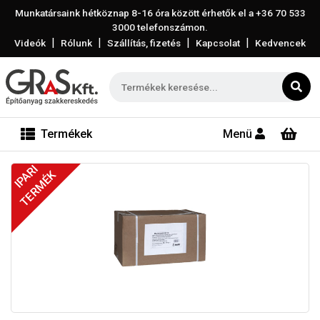
Munkatársaink hétköznap 8-16 óra között érhetők el a
+36 70 533
3000
telefonszámon.
|
|
|
|
Videók
Rólunk
Szállítás, fizetés
Kapcsolat
Kedvencek
Termékek
Menü
IPARI
TERMÉK