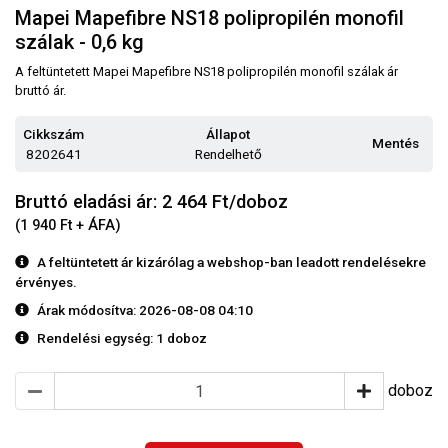
Mapei Mapefibre NS18 polipropilén monofil
szálak - 0,6 kg
A feltüntetett Mapei Mapefibre NS18 polipropilén monofil szálak ár
bruttó ár.
Cikkszám
Állapot
Mentés
8202641
Rendelhető
Bruttó eladási ár: 2 464
Ft/doboz
(1 940 Ft + ÁFA)
A feltüntetett ár kizárólag a webshop-ban leadott rendelésekre
érvényes.
Árak módosítva: 2026-08-08 04:10
Rendelési egység:
1 doboz
doboz