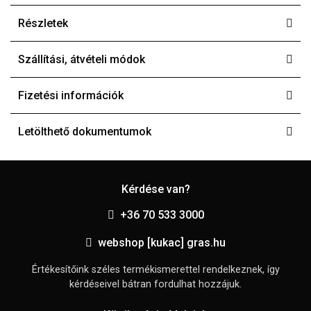
Részletek
Szállítási, átvételi módok
Fizetési információk
Letölthető dokumentumok
Kérdése van?
+36 70 533 3000
webshop [kukac] gras.hu
Értékesítőink széles termékismerettel rendelkeznek, így
kérdéseivel bátran fordulhat hozzájuk.