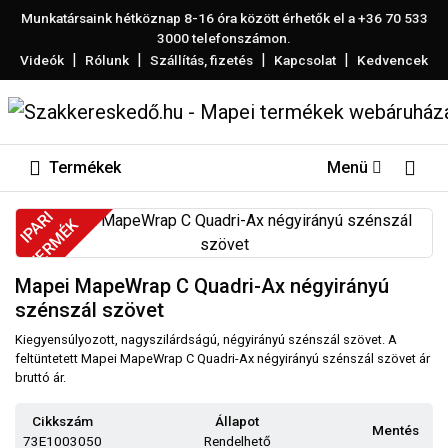
Munkatársaink hétköznap 8-16 óra között érhetők el a
+36 70 533
3000
telefonszámon.
|
|
|
|
Videók
Rólunk
Szállítás, fizetés
Kapcsolat
Kedvencek
Termékek
Menü
IPARI
TERMÉK
Mapei MapeWrap C Quadri-Ax négyirányú
szénszál szövet
Kiegyensúlyozott, nagyszilárdságú, négyirányú szénszál szövet. A
feltüntetett Mapei MapeWrap C Quadri-Ax négyirányú szénszál szövet ár
bruttó ár.
Cikkszám
Állapot
Mentés
73E1003050
Rendelhető