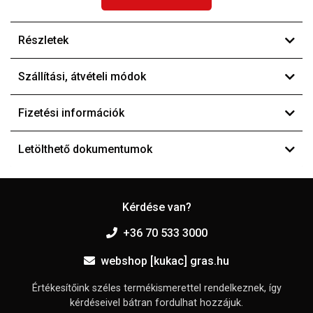
Részletek
Szállítási, átvételi módok
Fizetési információk
Letölthető dokumentumok
Kérdése van?
+36 70 533 3000
webshop [kukac] gras.hu
Értékesítőink széles termékismerettel rendelkeznek, így
kérdéseivel bátran fordulhat hozzájuk.