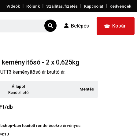
|
|
|
|
Videók
Rólunk
Szállítás, fizetés
Kapcsolat
Kedvencek
Belépés
Kosár
keményítősó - 2 x 0,625kg
UTT3 keményítősó ár bruttó ár.
Állapot
Mentés
Rendelhető
Ft/db
 webshop-ban leadott rendelésekre érvényes.
04:10