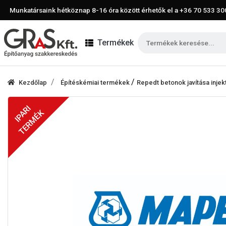
Munkatársaink hétköznap 8-16 óra között érhetők el a
+36 70 533 30
Termékek
/
Kezdőlap
Építéskémiai termékek
Repedt betonok javítása injek
IPARI
TERMÉK