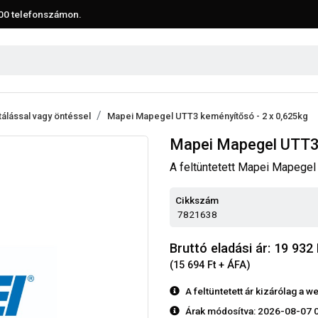
00
telefonszámon.
tálással vagy öntéssel
Mapei Mapegel UTT3 keményítősó - 2 x 0,625kg
Mapei Mapegel UTT3 
A feltüntetett Mapei Mapegel 
Cikkszám
7821638
Bruttó eladási ár: 19 932
(15 694 Ft + ÁFA)
A feltüntetett ár kizárólag a
Árak módosítva: 2026-08-07 