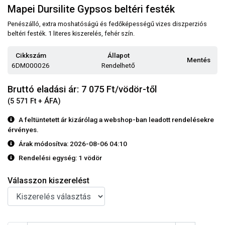
Mapei Dursilite Gypsos beltéri festék
Penészálló, extra moshatóságú és fedőképességű vizes diszperziós
beltéri festék. 1 literes kiszerelés, fehér szín.
Cikkszám
Állapot
Mentés
6DM000026
Rendelhető
Bruttó eladási ár: 7 075
Ft/vödör-től
(5 571 Ft + ÁFA)
A feltüntetett ár kizárólag a webshop-ban leadott rendelésekre
érvényes.
Árak módosítva: 2026-08-06 04:10
Rendelési egység:
1 vödör
Válasszon kiszerelést