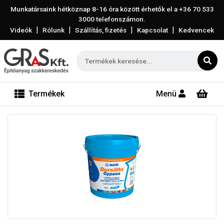
Munkatársaink hétköznap 8-16 óra között érhetők el a
+36 70 533
3000
telefonszámon.
|
|
|
|
Videók
Rólunk
Szállítás, fizetés
Kapcsolat
Kedvencek
Termékek
Menü