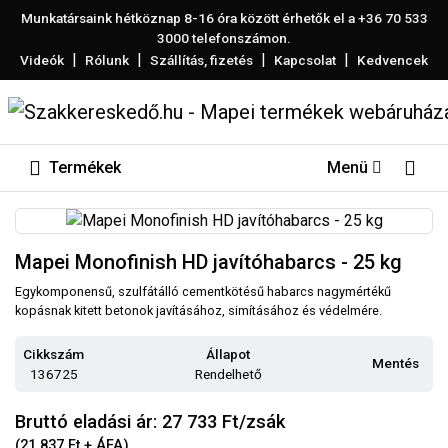
Munkatársaink hétköznap 8-16 óra között érhetők el a
+36 70 533
3000
telefonszámon.
|
|
|
|
Videók
Rólunk
Szállítás, fizetés
Kapcsolat
Kedvencek
Termékek
Menü
Mapei Monofinish HD javítóhabarcs - 25 kg
Egykomponensű, szulfátálló cementkötésű habarcs nagymértékű
kopásnak kitett betonok javításához, simításához és védelmére.
Cikkszám
Állapot
Mentés
136725
Rendelhető
Bruttó eladási ár: 27 733
Ft/zsák
(21 837 Ft + ÁFA)