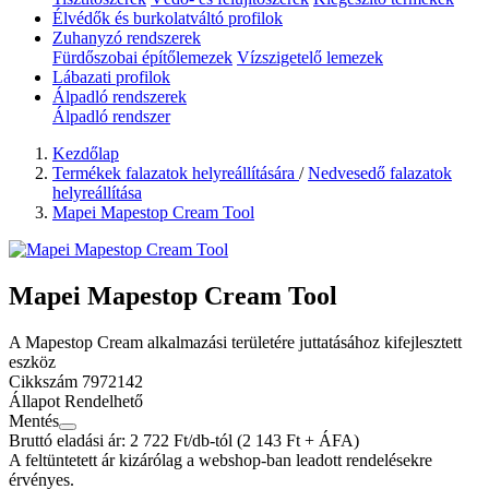
Élvédők és burkolatváltó profilok
Zuhanyzó rendszerek
Fürdőszobai építőlemezek
Vízszigetelő lemezek
Lábazati profilok
Álpadló rendszerek
Álpadló rendszer
Kezdőlap
Termékek falazatok helyreállítására
/
Nedvesedő falazatok
helyreállítása
Mapei Mapestop Cream Tool
Mapei Mapestop Cream Tool
A Mapestop Cream alkalmazási területére juttatásához kifejlesztett
eszköz
Cikkszám
7972142
Állapot
Rendelhető
Mentés
Bruttó eladási ár: 2 722
Ft/db-tól
(2 143 Ft + ÁFA)
A feltüntetett ár kizárólag a webshop-ban leadott rendelésekre
érvényes.