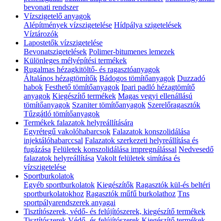
bevonati rendszer
Vízszigetelő anyagok
Alépítmények vízszigetelése
Hídpálya szigetelések
Víztározók
Lapostetők vízszigetelése
Bevonatszigetelések
Polimer-bitumenes lemezek
Különleges mélyépítési termékek
Rugalmas hézagkitöltő- és ragasztóanyagok
Általános hézagtömítők
Bádogos tömítőanyagok
Duzzadó
habok
Festhető tömítőanyagok
Ipari padló hézagtömítő
anyagok
Kiegészítő termékek
Magas vegyi ellenállású
tömítőanyagok
Szaniter tömítőanyagok
Szerelőragasztók
Tűzgátló tömítőanyagok
Termékek falazatok helyreállítására
Egyrétegű vakolóhabarcsok
Falazatok konszolidálása
injektálóhabarccsal
Falazatok szerkezeti helyreállítása és
fugázása
Felületek konszolidálása impregnálással
Nedvesedő
falazatok helyreállítása
Vakolt felületek simítása és
vízszigetelése
Sportburkolatok
Egyéb sportburkolatok
Kiegészítők
Ragasztók kül-és beltéri
sportburkolatokhoz
Ragasztók műfű burkolathoz
Tns
sportpályarendszerek anyagai
Tisztítószerek, védő- és felújítószerek, kiegészítő termékek
Tisztítószerek
Védő- és felújítószerek
Kiegészítő termékek