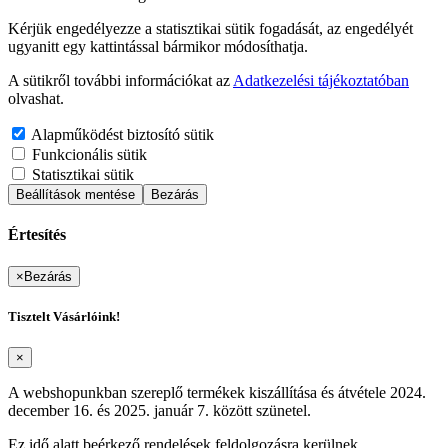
Kérjük engedélyezze a statisztikai sütik fogadását, az engedélyét
ugyanitt egy kattintással bármikor módosíthatja.
A sütikről további információkat az
Adatkezelési tájékoztatóban
olvashat.
Alapműködést biztosító sütik
Funkcionális sütik
Statisztikai sütik
Beállítások mentése
Bezárás
Értesítés
×
Bezárás
Tisztelt Vásárlóink!
×
A webshopunkban szereplő termékek kiszállítása és átvétele 2024.
december 16. és 2025. január 7. között szünetel.
Ez idő alatt beérkező rendelések feldolgozásra kerülnek.