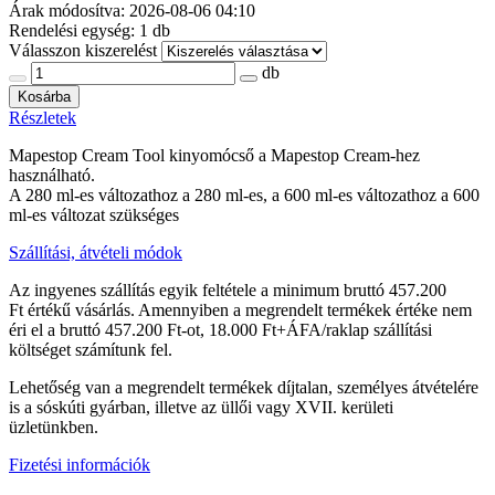
Árak módosítva: 2026-08-06 04:10
Rendelési egység:
1 db
Válasszon kiszerelést
db
Kosárba
Részletek
Mapestop Cream Tool kinyomócső a Mapestop Cream-hez
használható.
A 280 ml-es változathoz a 280 ml-es, a 600 ml-es változathoz a 600
ml-es változat szükséges
Szállítási, átvételi módok
Az ingyenes szállítás egyik feltétele a minimum bruttó 457.200
Ft értékű vásárlás. Amennyiben a megrendelt termékek értéke nem
éri el a bruttó 457.200 Ft-ot, 18.000 Ft+ÁFA/raklap szállítási
költséget számítunk fel.
Lehetőség van a megrendelt termékek díjtalan, személyes átvételére
is a sóskúti gyárban, illetve az üllői vagy XVII. kerületi
üzletünkben.
Fizetési információk