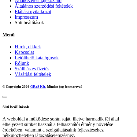
Adatkezelési tájékoztató
Általános szerződési feltételek
Elállási nyilatkozat
Impresszum
Süti beállítások
Menü
Hírek, cikkek
Kapcsolat
Letölthető katalógusok
Rólunk
Szállítás és fizetés
Vásárlási feltételek
© Copyright 2026
GRaS Kft.
Minden jog fenntartva!
Süti beállítások
A weboldal a működése során saját, illetve harmadik fél által
elhelyezett sütiket használ a felhasználói élmény növelése
érdekében, valamint a szolgáltatásaink fejlesztéséhez
nélkülözhetetlen látogatáselemzéshez.