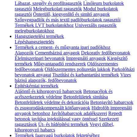
Lábazat, szegély és profilragasztók
Linóleum burkolatok
ragasztói
Melegburkolati ragasztók
Modul burkolatok
ragasztói
Önterülő, kiegyenlítő és simító anyagok
Szőnyegpadlók és más textil padlóburkolatok ragasztói
Termékek LVT burkolatokhoz
Univerzális ragasztók
melegburkolatokhoz
Hangszigetelési termékek
Lépéshangszigetelés
Termékek a cement- és műgyanta ipari padlókhoz
Alapozók
Cementbázisú anyagok
Dekoratív fedőbevonatok
Élelmiszeripari bevonatok
Impregnáló anyagok
Kiegészítő
termékek
Műgyantapadló rendszerek
Oldószermentes
fedőbevonatok
Oldószermentes poliuretán lakkok
Parkolóházi
bevonatok anyagai
Tisztítási és karbantartási termékek
Vizes
bázisú alapozók, fedőbevonatok
Építéskémiai termékek
Aláöntő és kihorgonyzó habarcsok
Betonacélok és
acélszerkezetek védelme
Betonfelületek simítása
Betonfelületek védelme és dekorációja
Betonjavító habarcsok
és zsugorodáskompenzált kötőanyagok
Hidrofób impregnáló
anyagok betonhoz
Javítóhabarcsok adalékszerei
Repedt
betonok javítása injektálással vagy öntéssel
Szerkezeti
ragasztások
Út- és hídépítési termékek
Vegyi dűbel,
kihorgonyzó habarcs
Termékek faanyagú burkolatok fektetéséhez