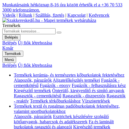
Munkatársaink hétköznap 8-16 óra között érhetők el a
+36 70 533
3000
telefonszámon.
Videók
|
Rólunk
|
Szállítás, fizetés
|
Kapcsolat
|
Kedvencek
Termékek
Belépés
Belépés
Új fiók létrehozása
Kosár
Termékek
Menü
Belépés
Új fiók létrehozása
Termékek kerámia- és természetes kőburkolatok fektetéséhez
Alapozók, párazárók
Aljzatelőkészítés termékei
Fugázók -
cementkötésű
Fugázók - epoxy
Fugázók - felhasználásra kész
Kiegészítő termékek
Önterülő, kiegyenlítő és simító anyagok
Ragasztók - cementkötésű
Ragasztók - diszperziós
Ragasztók
- reaktív
Termékek térkőburkoláshoz
Vízszigetelések
Termékek textil és rugalmas padlóburkolatok fektetéséhez,
valamint sportburkolatokhoz
Alapozók, párazárók
Esztrichek készítésére szolgáló
kötőanyagok, habarcsok és adalékszerek
Fa és laminált
burkolatok ragasztói és alapozói
Kiegészítő termékek