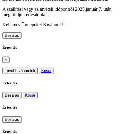
A szállítási vagy az átvételi időpontról 2025.január 7. után
megküldjük értesítőnket.
Kellemes Ünnepeket Kívánunk!
Bezárás
Értesítés
×
Tovább vásárolok
Kosár
Értesítés
Bezárás
Kosár
Értesítés
Bezárás
Értesítés