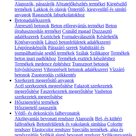
Alapozók, párazárók
Aljzatelőkészítés termékei
Kiegészítő
termékek
Lakkok és olajok
Önterülő, kiegyenlítő és simító
anyagok
Ragasztók faburkolatokhoz
Betonadalékszerek
Áteresztő betonok
Beton előregyártás termékei
Beton
újrahasznosítás termékei
Csináld magad
Duzzasztó
adalékszerek
Esztrichek
Formaleválasztók
Késleltetők
Kötésgyorsítók
Látszó betonfelületek adalékszerei
Légpórusképzők
Párazáró szerek
Stabilizáló és
pumpálhatóság segítő termékek
Szálak
Szilikapor
Termékek
beton ipari padlókhoz
Termékek esztrich készítéshez
Termékek medence építéshez
Transzport betonok
folyósítószerei
Vibropréselt betonok adalékszerei
Vízzáró
betonok
Zsugorodás csökkentés
Szerkezeti megerősítő anyagok
Acél szerkezetek megerősítése
Falazott szerkezetek
megerősítése
Faszerkezetek megerősítése
Vasbeton
szerkezetek megerősítése
Hőszigetelési termékek
Hőszigetelő ragasztók
Védő- és dekorációs falbevonatok
Akrilgyantás bevonati rendszer
Alapozók
Bel- és kültéri
falfestékek
Betonfelületek és vakolatok simítása
Colorite
rendszer
Elastocolor rendszer
Speciális termékek, alga és
penészgátlás
Szilikát alapú bevonati rendszer
Szilikongyantás