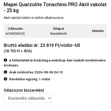
Mapei Quarzolite Tonachino PRO Akril vakolat
- 25 kg
Akril vakolat beltéri és kültéri alkalmazásra
Cikkszám
Állapot
Mentés
6CW090025
Rendelhető
Bruttó eladási ár: 23 819
Ft/vödör-től
(18 755 Ft + ÁFA)
A feltüntetett ár kizárólag a webshop-ban leadott rendelésekre
érvényes.
Árak módosítva: 2026-08-06 04:10
Rendelési egység:
1 vödör
Válasszon kiszerelést