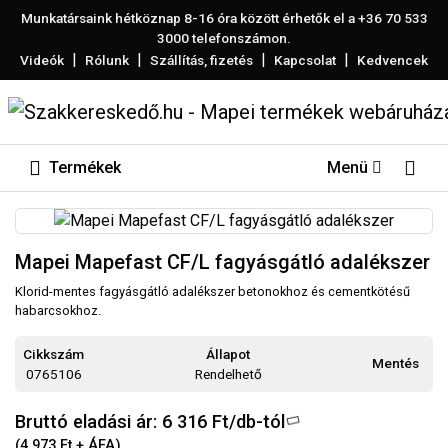
Munkatársaink hétköznap 8-16 óra között érhetők el a
+36 70 533
3000
telefonszámon.
|
|
|
|
Videók
Rólunk
Szállítás, fizetés
Kapcsolat
Kedvencek
Termékek
Menü
Mapei Mapefast CF/L fagyásgátló adalékszer
Klorid-mentes fagyásgátló adalékszer betonokhoz és cementkötésű
habarcsokhoz.
Cikkszám
Állapot
Mentés
0765106
Rendelhető
Bruttó eladási ár: 6 316
Ft/db-tól
(4 973 Ft + ÁFA)