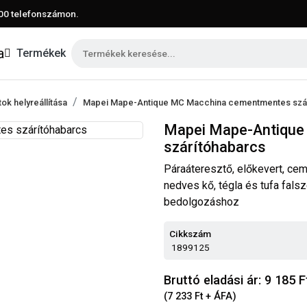
00
telefonszámon.
Termékek
ok helyreállítása
Mapei Mape-Antique MC Macchina cementmentes szá
Mapei Mape-Antique
szárítóhabarcs
Páraáteresztő, előkevert, ce
nedves kő, tégla és tufa fals
bedolgozáshoz
Cikkszám
1899125
Bruttó eladási ár: 9 185
F
(7 233 Ft + ÁFA)