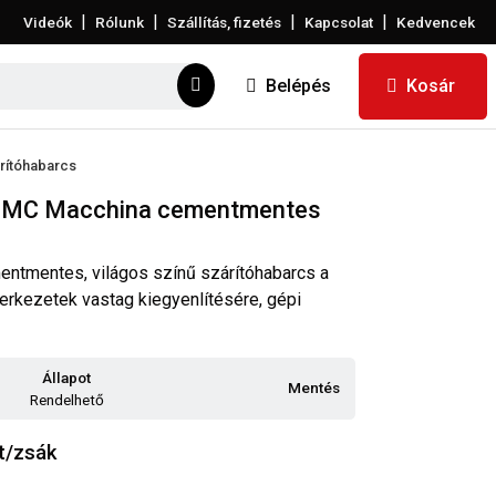
|
|
|
|
Videók
Rólunk
Szállítás, fizetés
Kapcsolat
Kedvencek
Belépés
Kosár
rítóhabarcs
 MC Macchina cementmentes
mentmentes, világos színű szárítóhabarcs a
zerkezetek vastag kiegyenlítésére, gépi
Állapot
Mentés
Rendelhető
t/zsák