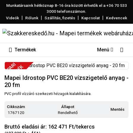
Munkatársaink hétköznap 8-16 óra között érhetők el a
+36 70 533
3000
telefonszámon.
|
|
|
|
Videók
Rólunk
Szállítás, fizetés
Kapcsolat
Kedvencek
Termékek
Menü
IPARI
TERMÉK
Mapei Idrostop PVC BE20 vízszigetelő anyag -
20 fm
PVC profil vízzáró szerkezeti hézagok kialakítására.
Cikkszám
Állapot
Mentés
1767120
Rendelhető
Bruttó eladási ár: 162 471
Ft/tekercs