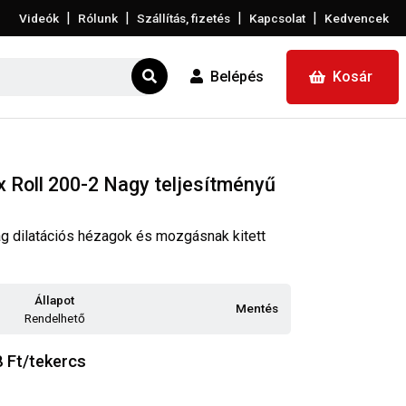
|
|
|
|
Videók
Rólunk
Szállítás, fizetés
Kapcsolat
Kedvencek
Belépés
Kosár
 Roll 200-2 Nagy teljesítményű
g dilatációs hézagok és mozgásnak kitett
Állapot
Mentés
Rendelhető
8
Ft/tekercs