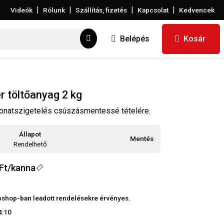
|
|
|
|
Videók
Rólunk
Szállítás, fizetés
Kapcsolat
Kedvencek
Belépés
Kosár
r töltőanyag 2 kg
vonatszigetelés csúszásmentessé tételére.
Állapot
Mentés
Rendelhető
Ft/kanna
webshop-ban leadott rendelésekre érvényes.
4:10