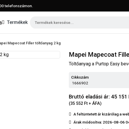
00
telefonszámon.
Termékek
pei Mapecoat Filler töltőanyag 2 kg
Mapei Mapecoat Fille
Töltőanyag a Purtop Easy be
Cikkszám
1666902
Bruttó eladási ár: 45 151
(35 552 Ft + ÁFA)
A feltüntetett ár kizárólag a 
Árak módosítva: 2026-08-06 0