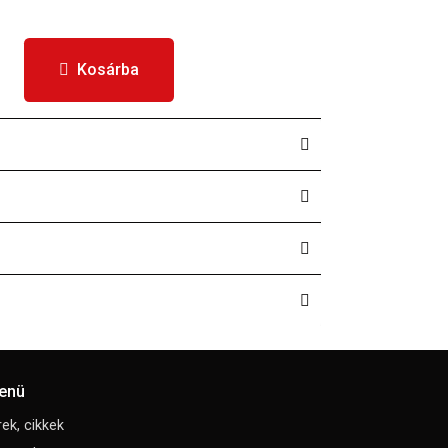
Kosárba
enü
rek, cikkek