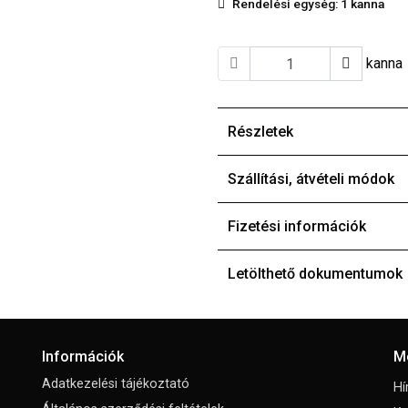
Rendelési egység:
1 kanna
kanna
Részletek
Szállítási, átvételi módok
Fizetési információk
Letölthető dokumentumok
Információk
M
Adatkezelési tájékoztató
Hí