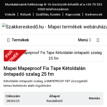
Munkatársaink hétköznap 8-16 óra között érhetők el a
+36 70 533
3000
telefonszámon.
|
|
|
|
Videók
Rólunk
Szállítás, fizetés
Kapcsolat
Kedvencek
Termékek
Menü
IPARI
TERMÉK
Mapei Mapeproof Fix Tape Kétoldalán
öntapadó szalag 25 fm
Kétoldalán öntapadó szalag, a MAPEPROOF FBT vízszigetelő
lemez kivitelezés alatti rögzítésére.
Cikkszám
Állapot
Mentés
2826325
Rendelhető