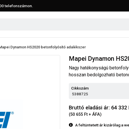
00
telefonszámon.
Mapei Dynamon HS2020 betonfolyósító adalékszer
Mapei Dynamon HS202
Nagy hatékonyságú betonfoly
hosszan bedolgozható beton
Cikkszám
5388725
Bruttó eladási ár: 64 332
(50 655 Ft + ÁFA)
A feltüntetett ár kizárólag a