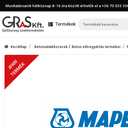
Munkatársaink hétköznap 8-16 óra között érhetők el a
+36 70 533 30
Termékek
/
Kezdőlap
Betonadalékszerek
Beton előregyártás termékei
IPARI
TERMÉK