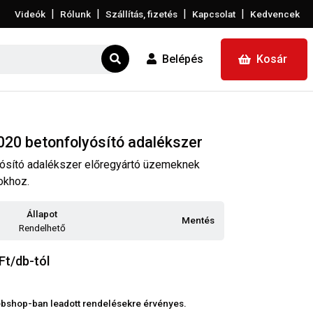
|
|
|
|
Videók
Rólunk
Szállítás, fizetés
Kapcsolat
Kedvencek
Belépés
Kosár
0 betonfolyósító adalékszer
ósító adalékszer előregyártó üzemeknek
okhoz.
Állapot
Mentés
Rendelhető
Ft/db-tól
 webshop-ban leadott rendelésekre érvényes.