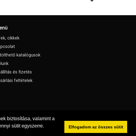
enü
rek, cikkek
pcsolat
tölthető katalógusok
lunk
állítás és fizetés
sárlási feltételek
k biztosítása, valamint a
nnyi sütit egyszerre.
Elfogadom az összes sütit