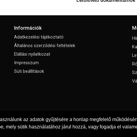
Letölthető dokumentumok
Információk
M
Adatkezelési tájékoztató
Hí
Általános szerződési feltételek
Ka
Elállási nyilatkozat
Le
Impresszum
Ró
Süti beállítások
Sz
Vá
használunk az adatok gyűjtésére a honlap megfelelő működéséne
e, mely sütik használatához járul hozzá, vagy fogadja el valame