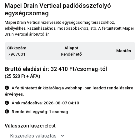
Mapei Drain Vertical padlóösszefolyó
egységcsomag
Mapei Drain Vertical vízelvezető egységcsomag teraszokhoz,
erkélyekhez, kazánházakhoz, mosószobákhoz, stb. A feltüntetett Mapei
Drain Vertical ár bruttó ár.
Cikkszám
Állapot
Mentés
7967001
Rendelhető
Bruttó eladási ár: 32 410
Ft/csomag-tól
(25 520 Ft + ÁFA)
A feltüntetett ár kizárólag a webshop-ban leadott rendelésekre
érvényes.
Árak módosítva: 2026-08-07 04:10
Rendelési egység:
1 csomag
Válasszon kiszerelést