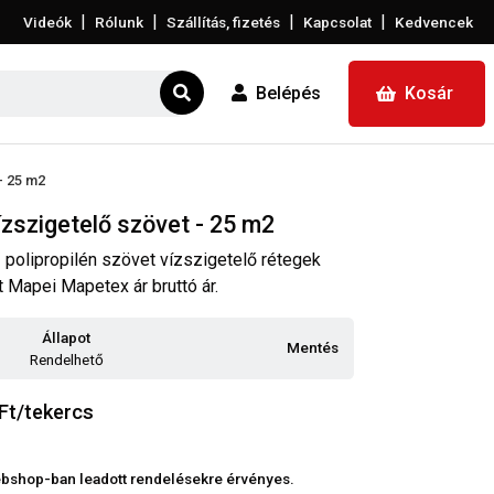
|
|
|
|
Videók
Rólunk
Szállítás, fizetés
Kapcsolat
Kedvencek
Belépés
Kosár
- 25 m2
zszigetelő szövet - 25 m2
polipropilén szövet vízszigetelő rétegek
t Mapei Mapetex ár bruttó ár.
Állapot
Mentés
Rendelhető
Ft/tekercs
 webshop-ban leadott rendelésekre érvényes.