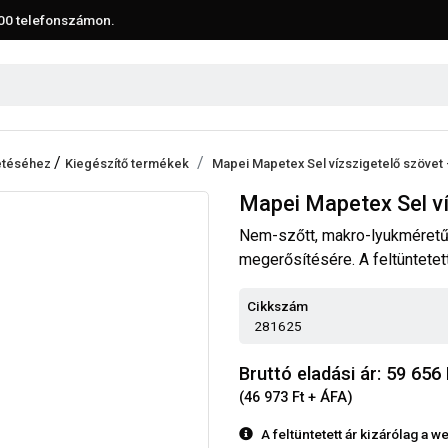
00
telefonszámon.
/
tetéséhez
Kiegészítő termékek
Mapei Mapetex Sel vízszigetelő szövet 
Mapei Mapetex Sel ví
Nem-szőtt, makro-lyukméretű 
megerősítésére. A feltüntetet
Cikkszám
281625
Bruttó eladási ár: 59 656
(46 973 Ft + ÁFA)
A feltüntetett ár kizárólag a