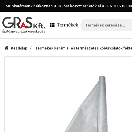
Munkatársaink hétköznap 8-16 óra között érhetők el a
+36 70 533 30
Termékek
Kezdőlap
Termékek kerámia- és természetes kőburkolatok fek