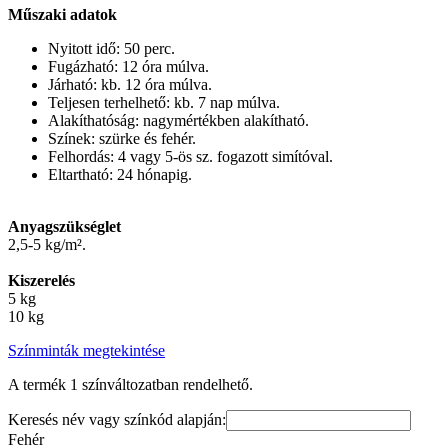
Műszaki adatok
Nyitott idő: 50 perc.
Fugázható: 12 óra múlva.
Járható: kb. 12 óra múlva.
Teljesen terhelhető: kb. 7 nap múlva.
Alakíthatóság: nagymértékben alakítható.
Színek: szürke és fehér.
Felhordás: 4 vagy 5-ös sz. fogazott simítóval.
Eltartható: 24 hónapig.
Anyagszükséglet
2,5-5 kg/m².
Kiszerelés
5 kg
10 kg
Színminták megtekintése
A termék 1 színváltozatban rendelhető.
Keresés név vagy színkód alapján:
Fehér