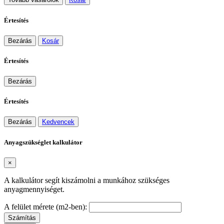
Értesítés
Bezárás
Kosár
Értesítés
Bezárás
Értesítés
Bezárás
Kedvencek
Anyagszükséglet kalkulátor
×
A kalkulátor segít kiszámolni a munkához szükséges
anyagmennyiséget.
A felület mérete (m2-ben):
Számítás