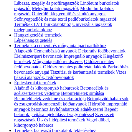
Lábazat, szegély és profilragasztók
Linóleum burkolatok
ragasztói
Melegburkolati ragasztók
Modul burkolatok
ragasztói
Önterülő, kiegyenlítő és simító anyagok
Szőnyegpadlók és más textil padlóburkolatok ragasztói
Termékek LVT burkolatokhoz
Univerzális ragasztók
melegburkolatokhoz
Hangszigetelési termékek
Lépéshangszigetelés
Termékek a cement- és műgyanta ipari padlókhoz
Alapozók
Cementbázisú anyagok
Dekoratív fedőbevonatok
Élelmiszeripari bevonatok
Impregnáló anyagok
Kiegészítő
termékek
Műgyantapadló rendszerek
Oldószermentes
fedőbevonatok
Oldószermentes poliuretán lakkok
Parkolóházi
bevonatok anyagai
Tisztítási és karbantartási termékek
Vizes
bázisú alapozók, fedőbevonatok
Építéskémiai termékek
Aláöntő és kihorgonyzó habarcsok
Betonacélok és
acélszerkezetek védelme
Betonfelületek simítása
Betonfelületek védelme és dekorációja
Betonjavító habarcsok
és zsugorodáskompenzált kötőanyagok
Hidrofób impregnáló
anyagok betonhoz
Javítóhabarcsok adalékszerei
Repedt
betonok javítása injektálással vagy öntéssel
Szerkezeti
ragasztások
Út- és hídépítési termékek
Vegyi dűbel,
kihorgonyzó habarcs
Termékek faanyagú burkolatok fektetéséhez