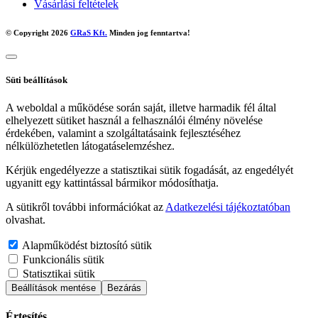
Vásárlási feltételek
© Copyright 2026
GRaS Kft.
Minden jog fenntartva!
Süti beállítások
A weboldal a működése során saját, illetve harmadik fél által
elhelyezett sütiket használ a felhasználói élmény növelése
érdekében, valamint a szolgáltatásaink fejlesztéséhez
nélkülözhetetlen látogatáselemzéshez.
Kérjük engedélyezze a statisztikai sütik fogadását, az engedélyét
ugyanitt egy kattintással bármikor módosíthatja.
A sütikről további információkat az
Adatkezelési tájékoztatóban
olvashat.
Alapműködést biztosító sütik
Funkcionális sütik
Statisztikai sütik
Beállítások mentése
Bezárás
Értesítés