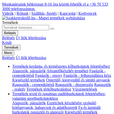
Munkatársaink hétköznap 8-16 óra között érhetők el a
+36 70 533
3000
telefonszámon.
Videók
|
Rólunk
|
Szállítás, fizetés
|
Kapcsolat
|
Kedvencek
Termékek
Belépés
Belépés
Új fiók létrehozása
Kosár
Termékek
Menü
Belépés
Új fiók létrehozása
Termékek kerámia- és természetes kőburkolatok fektetéséhez
Alapozók, párazárók
Aljzatelőkészítés termékei
Fugázók -
cementkötésű
Fugázók - epoxy
Fugázók - felhasználásra kész
Kiegészítő termékek
Önterülő, kiegyenlítő és simító anyagok
Ragasztók - cementkötésű
Ragasztók - diszperziós
Ragasztók
- reaktív
Termékek térkőburkoláshoz
Vízszigetelések
Termékek textil és rugalmas padlóburkolatok fektetéséhez,
valamint sportburkolatokhoz
Alapozók, párazárók
Esztrichek készítésére szolgáló
kötőanyagok, habarcsok és adalékszerek
Fa és laminált
burkolatok ragasztói és alapozói
Kiegészítő termékek