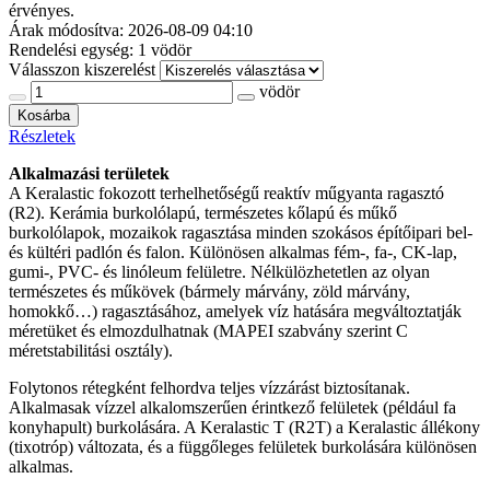
érvényes.
Árak módosítva: 2026-08-09 04:10
Rendelési egység:
1 vödör
Válasszon kiszerelést
vödör
Kosárba
Részletek
Alkalmazási területek
A Keralastic fokozott terhelhetőségű reaktív műgyanta ragasztó
(R2). Kerámia burkolólapú, természetes kőlapú és műkő
burkolólapok, mozaikok ragasztása minden szokásos építőipari bel-
és kültéri padlón és falon. Különösen alkalmas fém-, fa-, CK-lap,
gumi-, PVC- és linóleum felületre. Nélkülözhetetlen az olyan
természetes és műkövek (bármely márvány, zöld márvány,
homokkő…) ragasztásához, amelyek víz hatására megváltoztatják
méretüket és elmozdulhatnak (MAPEI szabvány szerint C
méretstabilitási osztály).
Folytonos rétegként felhordva teljes vízzárást biztosítanak.
Alkalmasak vízzel alkalomszerűen érintkező felületek (például fa
konyhapult) burkolására. A Keralastic T (R2T) a Keralastic állékony
(tixotróp) változata, és a függőleges felületek burkolására különösen
alkalmas.