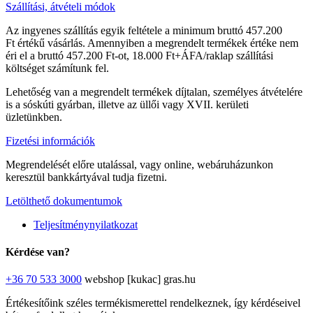
Szállítási, átvételi módok
Az ingyenes szállítás egyik feltétele a minimum bruttó 457.200
Ft értékű vásárlás. Amennyiben a megrendelt termékek értéke nem
éri el a bruttó 457.200 Ft-ot, 18.000 Ft+ÁFA/raklap szállítási
költséget számítunk fel.
Lehetőség van a megrendelt termékek díjtalan, személyes átvételére
is a sóskúti gyárban, illetve az üllői vagy XVII. kerületi
üzletünkben.
Fizetési információk
Megrendelését előre utalással, vagy online, webáruházunkon
keresztül bankkártyával tudja fizetni.
Letölthető dokumentumok
Teljesítménynyilatkozat
Kérdése van?
+36 70 533 3000
webshop [kukac] gras.hu
Értékesítőink széles termékismerettel rendelkeznek, így kérdéseivel