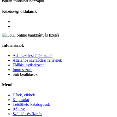
bátran fordulhat hozzájuk.
Közösségi oldalaink
Információk
Adatkezelési tájékoztató
Általános szerződési feltételek
Elállási nyilatkozat
Impresszum
Süti beállítások
Menü
Hírek, cikkek
Kapcsolat
Letölthető katalógusok
Rólunk
Szállítás és fizetés