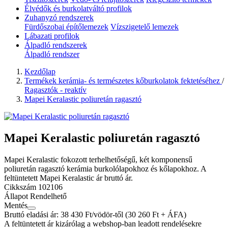
Élvédők és burkolatváltó profilok
Zuhanyzó rendszerek
Fürdőszobai építőlemezek
Vízszigetelő lemezek
Lábazati profilok
Álpadló rendszerek
Álpadló rendszer
Kezdőlap
Termékek kerámia- és természetes kőburkolatok fektetéséhez
/
Ragasztók - reaktív
Mapei Keralastic poliuretán ragasztó
Mapei Keralastic poliuretán ragasztó
Mapei Keralastic fokozott terhelhetőségű, két komponensű
poliuretán ragasztó kerámia burkolólapokhoz és kőlapokhoz. A
feltüntetett Mapei Keralastic ár bruttó ár.
Cikkszám
102106
Állapot
Rendelhető
Mentés
Bruttó eladási ár: 38 430
Ft/vödör-től
(30 260 Ft + ÁFA)
A feltüntetett ár kizárólag a webshop-ban leadott rendelésekre