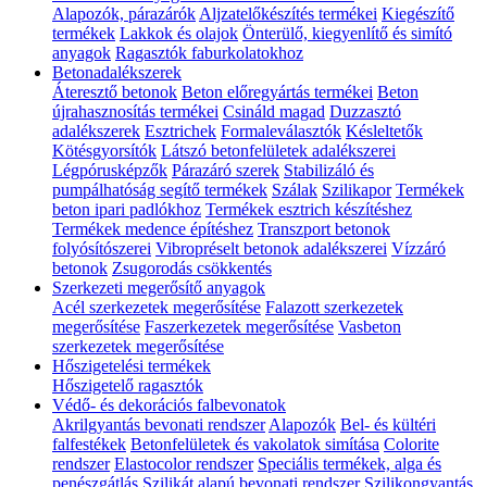
Alapozók, párazárók
Aljzatelőkészítés termékei
Kiegészítő
termékek
Lakkok és olajok
Önterülő, kiegyenlítő és simító
anyagok
Ragasztók faburkolatokhoz
Betonadalékszerek
Áteresztő betonok
Beton előregyártás termékei
Beton
újrahasznosítás termékei
Csináld magad
Duzzasztó
adalékszerek
Esztrichek
Formaleválasztók
Késleltetők
Kötésgyorsítók
Látszó betonfelületek adalékszerei
Légpórusképzők
Párazáró szerek
Stabilizáló és
pumpálhatóság segítő termékek
Szálak
Szilikapor
Termékek
beton ipari padlókhoz
Termékek esztrich készítéshez
Termékek medence építéshez
Transzport betonok
folyósítószerei
Vibropréselt betonok adalékszerei
Vízzáró
betonok
Zsugorodás csökkentés
Szerkezeti megerősítő anyagok
Acél szerkezetek megerősítése
Falazott szerkezetek
megerősítése
Faszerkezetek megerősítése
Vasbeton
szerkezetek megerősítése
Hőszigetelési termékek
Hőszigetelő ragasztók
Védő- és dekorációs falbevonatok
Akrilgyantás bevonati rendszer
Alapozók
Bel- és kültéri
falfestékek
Betonfelületek és vakolatok simítása
Colorite
rendszer
Elastocolor rendszer
Speciális termékek, alga és
penészgátlás
Szilikát alapú bevonati rendszer
Szilikongyantás