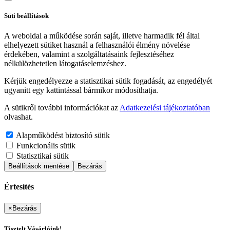
Süti beállítások
A weboldal a működése során saját, illetve harmadik fél által
elhelyezett sütiket használ a felhasználói élmény növelése
érdekében, valamint a szolgáltatásaink fejlesztéséhez
nélkülözhetetlen látogatáselemzéshez.
Kérjük engedélyezze a statisztikai sütik fogadását, az engedélyét
ugyanitt egy kattintással bármikor módosíthatja.
A sütikről további információkat az
Adatkezelési tájékoztatóban
olvashat.
Alapműködést biztosító sütik
Funkcionális sütik
Statisztikai sütik
Beállítások mentése
Bezárás
Értesítés
×
Bezárás
Tisztelt Vásárlóink!