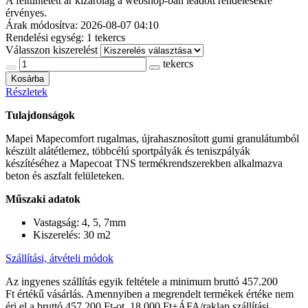
A feltüntetett ár kizárólag a webshop-ban leadott rendelésekre
érvényes.
Árak módosítva: 2026-08-07 04:10
Rendelési egység:
1 tekercs
Válasszon kiszerelést
tekercs
Kosárba
Részletek
Tulajdonságok
Mapei Mapecomfort rugalmas, újrahasznosított gumi granulátumból
készült alátétlemez, többcélú sportpályák és teniszpályák
készítéséhez a Mapecoat TNS termékrendszerekben alkalmazva
beton és aszfalt felületeken.
Műszaki adatok
Vastagság: 4, 5, 7mm
Kiszerelés: 30 m2
Szállítási, átvételi módok
Az ingyenes szállítás egyik feltétele a minimum bruttó 457.200
Ft értékű vásárlás. Amennyiben a megrendelt termékek értéke nem
éri el a bruttó 457.200 Ft-ot, 18.000 Ft+ÁFA/raklap szállítási