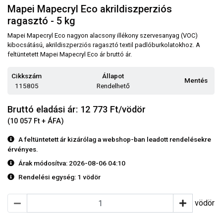
Mapei Mapecryl Eco akrildiszperziós
ragasztó - 5 kg
Mapei Mapecryl Eco nagyon alacsony illékony szervesanyag (VOC)
kibocsátású, akrildiszperziós ragasztó textil padlóburkolatokhoz. A
feltüntetett Mapei Mapecryl Eco ár bruttó ár.
Cikkszám
Állapot
Mentés
115805
Rendelhető
Bruttó eladási ár: 12 773
Ft/vödör
(10 057 Ft + ÁFA)
A feltüntetett ár kizárólag a webshop-ban leadott rendelésekre
érvényes.
Árak módosítva: 2026-08-06 04:10
Rendelési egység:
1 vödör
vödör