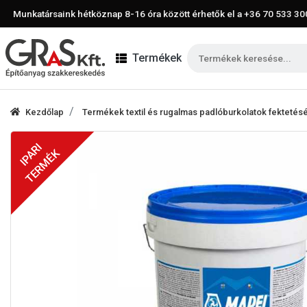
Munkatársaink hétköznap 8-16 óra között érhetők el a
+36 70 533 30
Termékek
Kezdőlap
Termékek textil és rugalmas padlóburkolatok fektetés
IPARI
TERMÉK