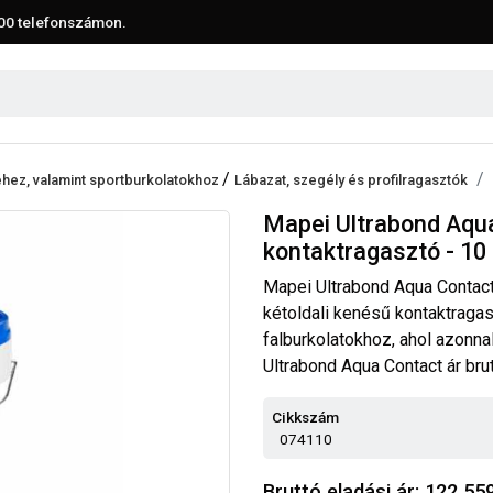
00
telefonszámon.
/
éhez, valamint sportburkolatokhoz
Lábazat, szegély és profilragasztók
Mapei Ultrabond Aqua
kontaktragasztó - 10
Mapei Ultrabond Aqua Contac
kétoldali kenésű kontaktraga
falburkolatokhoz, ahol azonna
Ultrabond Aqua Contact ár brut
Cikkszám
074110
Bruttó eladási ár: 122 55