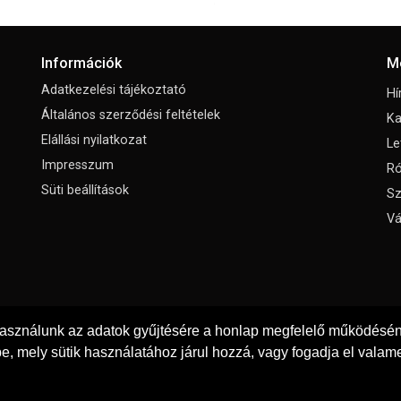
Információk
M
Adatkezelési tájékoztató
Hí
Általános szerződési feltételek
Ka
Elállási nyilatkozat
Le
Impresszum
Ró
Süti beállítások
Sz
Vá
használunk az adatok gyűjtésére a honlap megfelelő működéséne
e, mely sütik használatához járul hozzá, vagy fogadja el valame
© Copyright 2026
GRaS Kft.
Minden jog fenntartva!