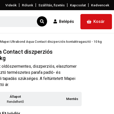
|
|
|
|
Videók
Rólunk
Szállítás, fizetés
Kapcsolat
Kedvencek
Belépés
Kosár
Mapei Ultrabond Aqua Contact diszperziós kontaktragasztó - 10 kg
 Contact diszperziós
 kg
t oldószermentes, diszperziós, elasztomer
sztó természetes parafa padló- és
li tapadás szükséges. A feltüntetett Mapei
tó ár.
Állapot
Mentés
Rendelhető
9
Ft/vödör