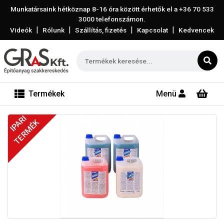
Munkatársaink hétköznap 8-16 óra között érhetők el a
+36 70 533
3000
telefonszámon.
|
|
|
|
Videók
Rólunk
Szállítás, fizetés
Kapcsolat
Kedvencek
Termékek
Menü
IPARI
TERMÉK