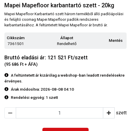
Mapei Mapefloor karbantartó szett - 20kg
Mapei Mapefloor Karbantartó szett három termékből álló padlóápolási
és felújító csomag Mapei Mapefloor padlók rendszeres
karbantartásához. A feltüntetett Mapei Mapefloor ár bruttó ár.
Cikkszám
Állapot
Mentés
7361501
Rendelhető
Bruttó eladási ár: 121 521
Ft/szett
(95 686 Ft + ÁFA)
A feltüntetett ár kizárólag a webshop-ban leadott rendelésekre
érvényes.
Árak módosítva: 2026-08-08 04:10
Rendelési egység:
1 szett
szett