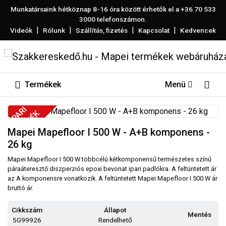
Munkatársaink hétköznap 8-16 óra között érhetők el a
+36 70 533
3000
telefonszámon.
|
|
|
|
Videók
Rólunk
Szállítás, fizetés
Kapcsolat
Kedvencek
Termékek
Menü
IPARI
TERMÉK
Mapei Mapefloor I 500 W - A+B komponens -
26 kg
Mapei Mapefloor I 500 W többcélú kétkomponensű természetes színű
páraáteresztő diszperziós epoxi bevonat ipari padlókra. A feltüntetett ár
az A komponensre vonatkozik. A feltüntetett Mapei Mapefloor I 500 W ár
bruttó ár.
Cikkszám
Állapot
Mentés
5G99926
Rendelhető