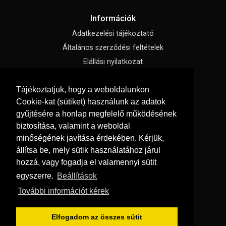
Információk
Adatkezelési tájékoztató
Általános szerződési feltételek
Elállási nyilatkozat
Impresszum
Tájékoztatjuk, hogy a weboldalunkon
Süti beállítások
Cookie-kat (sütiket) használunk az adatok
gyűjtésére a honlap megfelelő működésének
Menü
biztosítása, valamint a weboldal
Hírek, cikkek
minőségének javítása érdekében. Kérjük,
állítsa be, mely sütik használatához járul
Kapcsolat
hozzá, vagy fogadja el valamennyi sütit
Letölthető katalógusok
egyszerre.
Beállítások
Rólunk
További információt kérek
Szállítás és fizetés
Vásárlási feltételek
Elfogadom az összes sütit