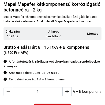
Mapei Mapefer kétkomponensű korróziógátló
betonacélra - 2 kg
Mapei Mapefer kétkomponensű cementkötésű korróziógátló habarcs
betonacélok védelmére. A feltüntetett Mapei Mapefer ár bruttó ár.
Cikkszám
Állapot
Mentés
139102
Rendelhető
Bruttó eladási ár: 8 115
Ft/A + B komponens
(6 390 Ft + ÁFA)
A feltüntetett ár kizárólag a webshop-ban leadott rendelésekre
érvényes.
Árak módosítva: 2026-08-06 04:10
Rendelési egység:
1 A + B komponens
A + B komponens