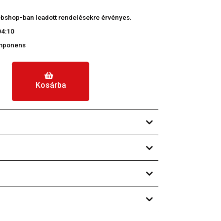
 webshop-ban leadott rendelésekre érvényes.
04:10
omponens
Kosárba