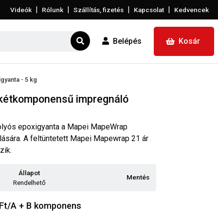
|
|
|
|
Videók
Rólunk
Szállítás, fizetés
Kapcsolat
Kedvencek
Belépés
Kosár
yanta - 5 kg
kétkomponensű impregnáló
lyós epoxigyanta a Mapei MapeWrap
ására. A feltüntetett Mapei Mapewrap 21 ár
zik.
Állapot
Mentés
Rendelhető
Ft/A + B komponens