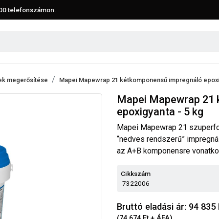
00
telefonszámon.
ek megerősítése
Mapei Mapewrap 21 kétkomponensű impregnáló epoxig
Mapei Mapewrap 21 
epoxigyanta - 5 kg
Mapei Mapewrap 21 szuperfo
“nedves rendszerű” impregnál
az A+B komponensre vonatko
Cikkszám
7322006
Bruttó eladási ár: 94 835
(74 674 Ft + ÁFA)